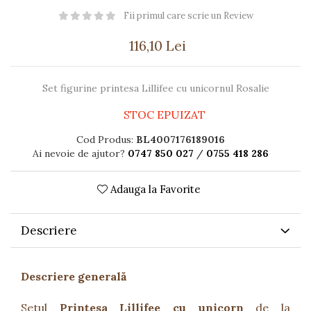
Păpuși
Fii primul care scrie un Review
Mașinuțe
116,10 Lei
0-1 Ani
2-4 Ani
5-7 Ani
Set figurine printesa Lillifee cu unicornul Rosalie
8-10 Ani
STOC EPUIZAT
+10 Ani
Cod Produs:
BL4007176189016
Ai nevoie de ajutor?
0747 850 027
/
0755 418 286
Adauga la Favorite
Descriere
Descriere generală
Setul
Prințesa Lillifee cu unicorn
de la