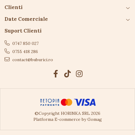
Vârsta recomandată:
3+ ani
Clienti
Atenționări
Date Comerciale
Suport Clienti
A se folosi sub supravegherea unui adult
Conține piese mici – nerecomandat copiilor sub
0747 850 027
3 ani
0755 418 286
Îndepărtați ambalajul înainte de utilizare
contact@buburici.ro
©Copyright HORINKA SRL 2026
Platforma E-commerce by Gomag