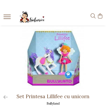
Categorii
Educative
Interactive
Construcții
Accesorii
Exterior
Interior
Bucătărie
Pluș
Muzicale
Bebeluși
Set Printesa Lillifee cu unicorn
Diverse
Bullyland