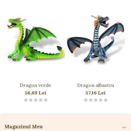
Caracteristici
Include figurina
Prințesa Lillifee
și
unicornul
Rosalie
Detalii pictate manual pentru un aspect realist
și fermecător
Material plastic sigur,
fără PVC
Dimensiuni ideale pentru a fi ușor de manevrat
de către copii
Design inspirat din universul magic al Prințesei
Lillifee
Dragon verde
Dragon albastru
Detalii tehnice
56,69 Lei
57,16 Lei
Înălțime prințesă:
9 cm
Înălțime unicorn:
7 cm
Dimensiuni cutie:
14,5 x 6 x 14 cm
Material:
plastic fără PVC, pictat manual
Magazinul Meu