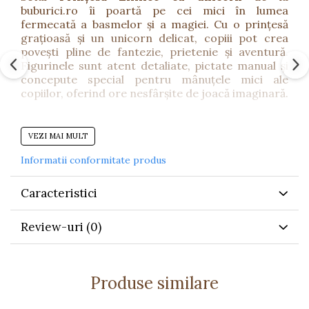
buburici.ro îi poartă pe cei mici în lumea
fermecată a basmelor și a magiei. Cu o prințesă
grațioasă și un unicorn delicat, copiii pot crea
povești pline de fantezie, prietenie și aventură.
Figurinele sunt atent detaliate, pictate manual și
concepute special pentru mânuțele mici ale
copiilor, oferind ore nesfârșite de joacă imaginară.
Beneficii
VEZI MAI MULT
Dezvoltă imaginația și creativitatea
Informatii conformitate produs
Încurajează jocul de rol și exprimarea emoțiilor
Caracteristici
Stimulează abilitățile motorii fine și
coordonarea mână–ochi
Review-uri
(0)
Oferă oportunități pentru povești și jocuri
simbolice
Creează o experiență magică perfectă pentru
Produse similare
micile iubitoare de povești