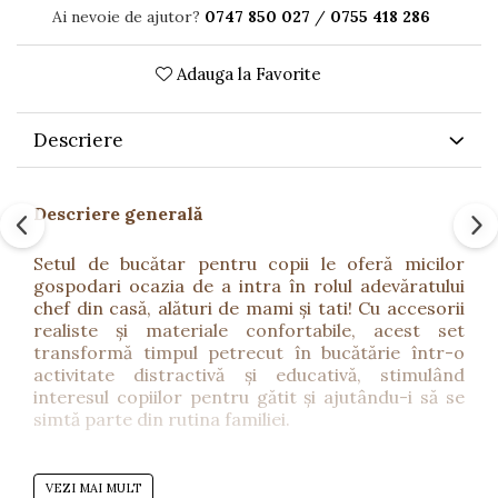
Ai nevoie de ajutor?
0747 850 027
/
0755 418 286
Adauga la Favorite
Descriere
Descriere generală
Setul de bucătar pentru copii le oferă micilor
gospodari ocazia de a intra în rolul adevăratului
chef din casă, alături de mami și tati! Cu accesorii
realiste și materiale confortabile, acest set
transformă timpul petrecut în bucătărie într-o
activitate distractivă și educativă, stimulând
interesul copiilor pentru gătit și ajutându-i să se
simtă parte din rutina familiei.
Beneficii
VEZI MAI MULT