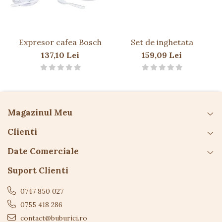
Ideal ca și cadou pentru copiii pasionați de gătit
Detalii tehnice
Expresor cafea Bosch
Set de inghetata
Conține:
137,10 Lei
159,09 Lei
Tocă de bucătar
Șorț
Mănușă pentru cuptor
Dimensiuni:
Magazinul Meu
Șorț:
650 × 460 mm
Clienti
Mănușă:
255 × 134 mm
Date Comerciale
Tocă:
170 × 185 mm
Suport Clienti
Cutie:
280 × 240 × 25 mm
Vârsta recomandată:
36 luni+ (3 ani+)
0747 850 027
0755 418 286
Atenționări
contact@buburici.ro