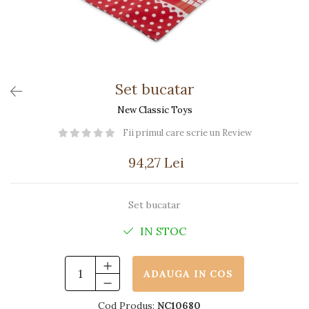
Păpuși
Mașinuțe
0-1 Ani
2-4 Ani
5-7 Ani
Set bucatar
8-10 Ani
New Classic Toys
+10 Ani
Fii primul care scrie un Review
94,27 Lei
Set bucatar
IN STOC
ADAUGA IN COS
Cod Produs:
NC10680