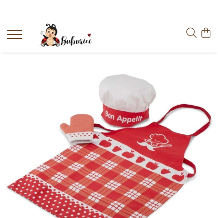
Categorii
Educative
Interactive
Construcții
Accesorii
Exterior
Interior
Bucătărie
Pluș
Muzicale
Bebeluși
Diverse