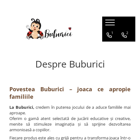
Categorii
1
2
Educative
Interactive
Construcții
Despre Buburici
Accesorii
Exterior
Interior
Povestea Buburici – joaca ce apropie
Bucătărie
familiile
Pluș
La Buburici,
credem în puterea jocului de a aduce familiile mai
Muzicale
aproape.
Oferim o gamă atent selectată de jucării educative și creative,
Bebeluși
menite să stimuleze imaginația și să sprijine dezvoltarea
armonioasă a copiilor.
Diverse
Fiecare produs este ales cu grijă pentru a transforma joaca într-o