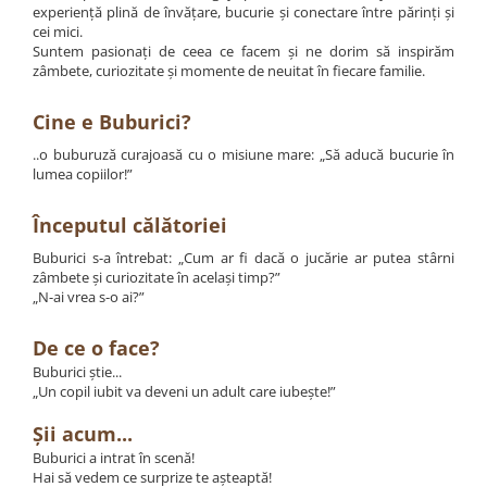
Păpuși
experiență plină de învățare, bucurie și conectare între părinți și
cei mici.
Mașinuțe
Suntem pasionați de ceea ce facem și ne dorim să inspirăm
0-1 Ani
zâmbete, curiozitate și momente de neuitat în fiecare familie.
2-4 Ani
Cine e Buburici?
5-7 Ani
..o buburuză curajoasă cu o misiune mare: „Să aducă bucurie în
8-10 Ani
lumea copiilor!”
+10 Ani
Începutul călătoriei
Buburici s-a întrebat: „Cum ar fi dacă o jucărie ar putea stârni
zâmbete și curiozitate în același timp?”
„N-ai vrea s-o ai?”
De ce o face?
Buburici știe...
„Un copil iubit va deveni un adult care iubește!”
Șii acum...
Buburici a intrat în scenă!
Hai să vedem ce surprize te așteaptă!