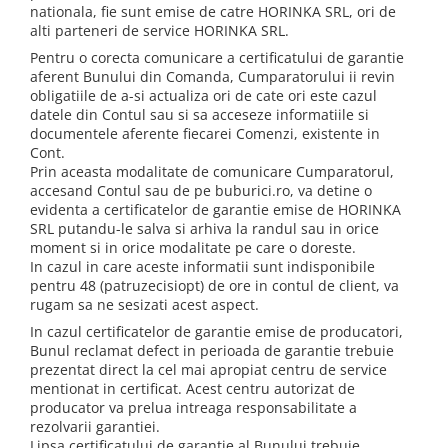
Păpuși
nationala, fie sunt emise de catre HORINKA SRL, ori de
alti parteneri de service HORINKA SRL.
Mașinuțe
Pentru o corecta comunicare a certificatului de garantie
0-1 Ani
aferent Bunului din Comanda, Cumparatorului ii revin
2-4 Ani
obligatiile de a-si actualiza ori de cate ori este cazul
datele din Contul sau si sa acceseze informatiile si
5-7 Ani
documentele aferente fiecarei Comenzi, existente in
Cont.
8-10 Ani
Prin aceasta modalitate de comunicare Cumparatorul,
+10 Ani
accesand Contul sau de pe buburici.ro, va detine o
evidenta a certificatelor de garantie emise de HORINKA
SRL putandu-le salva si arhiva la randul sau in orice
moment si in orice modalitate pe care o doreste.
In cazul in care aceste informatii sunt indisponibile
pentru 48 (patruzecisiopt) de ore in contul de client, va
rugam sa ne sesizati acest aspect.
In cazul certificatelor de garantie emise de producatori,
Bunul reclamat defect in perioada de garantie trebuie
prezentat direct la cel mai apropiat centru de service
mentionat in certificat. Acest centru autorizat de
producator va prelua intreaga responsabilitate a
rezolvarii garantiei.
Lipsa certificatului de garantie al Bunului trebuie