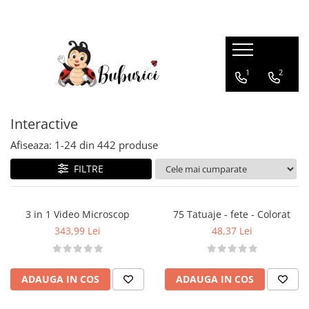
Categorii
1
2
Educative
Interactive
Construcții
Interactive
Accesorii
Afiseaza:
1-
24
din
442
produse
Exterior
FILTRE
Interior
Bucătărie
3 in 1 Video Microscop
75 Tatuaje - fete - Colorat
Pluș
343,99 Lei
48,37 Lei
Muzicale
Bebeluși
ADAUGA IN COS
ADAUGA IN COS
Diverse