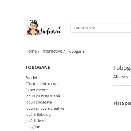
Categorii
Educative
Interactive
Construcții
Home /
Interactive /
Tobogane
Accesorii
Tobog
TOBOGANE
Exterior
Afiseaza:
Interior
Biciclete
Căsuțe pentru copii
Bucătărie
Experimente
Pluș
Jocuri cu nisip și apă
Jocuri societate
Plasa pe
Muzicale
Jocuri și Jucării creative
Bebeluși
Jucării Bebeluși
Jucării de rol
Diverse
Leagăne