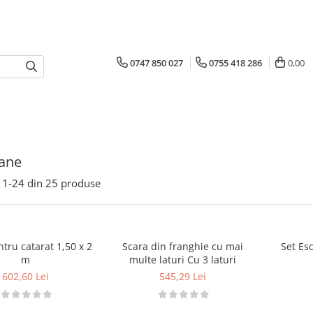
0747 850 027
0755 418 286
0,00
ane
1-
24
din
25
produse
ntru catarat 1,50 x 2
Scara din franghie cu mai
Set Es
m
multe laturi Cu 3 laturi
602,60 Lei
545,29 Lei