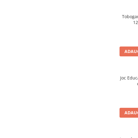
Tobogan 
12
ADAUG
Joc Educ
ADAUG