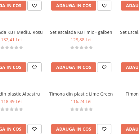
A IN COS
ADAUGA IN COS
ADAU
lada KBT Mediu, Rosu
Set escalada KBT mic - galben
Set Escal
132,41 Lei
128,88 Lei
A IN COS
ADAUGA IN COS
ADAU
in plastic Albastru
Timona din plastic Lime Green
Timona
118,49 Lei
116,24 Lei
A IN COS
ADAUGA IN COS
ADAU