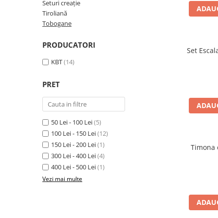
Păpuși
Seturi creație
ADAUG
Tiroliană
Mașinuțe
Tobogane
0-1 Ani
PRODUCATORI
2-4 Ani
Set Esca
5-7 Ani
KBT
(14)
8-10 Ani
PRET
+10 Ani
ADAUG
50 Lei - 100 Lei
(5)
100 Lei - 150 Lei
(12)
150 Lei - 200 Lei
(1)
Timona d
300 Lei - 400 Lei
(4)
400 Lei - 500 Lei
(1)
Vezi mai multe
ADAUG