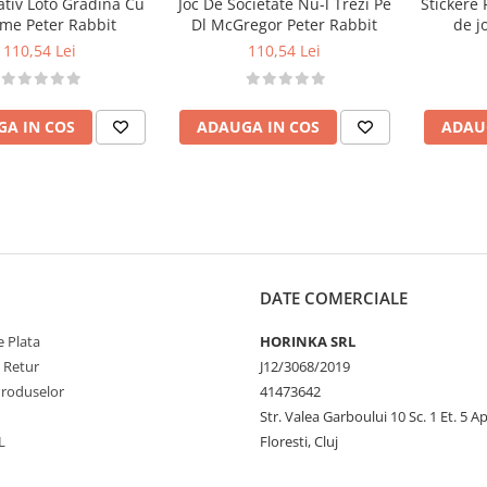
ativ Loto Gradina Cu
Joc De Societate Nu-l Trezi Pe
Stickere 
me Peter Rabbit
Dl McGregor Peter Rabbit
de j
110,54 Lei
110,54 Lei
A IN COS
ADAUGA IN COS
ADAU
DATE COMERCIALE
 Plata
HORINKA SRL
e Retur
J12/3068/2019
Produselor
41473642
Str. Valea Garboului 10 Sc. 1 Et. 5 Ap
L
Floresti, Cluj