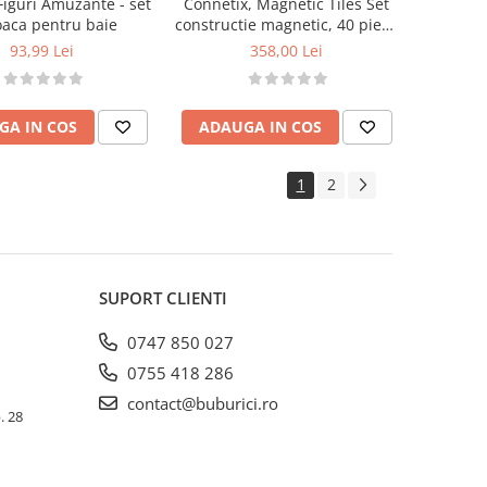
Figuri Amuzante - set
Connetix, Magnetic Tiles Set
oaca pentru baie
constructie magnetic, 40 piese
de baza, patrate
93,99 Lei
358,00 Lei
GA IN COS
ADAUGA IN COS
1
2
SUPORT CLIENTI
0747 850 027
0755 418 286
contact@buburici.ro
. 28