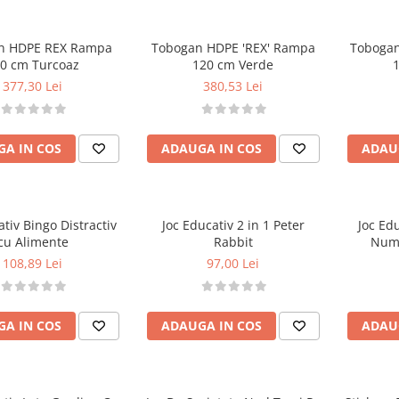
HDPE REX Rampa
Tobogan HDPE 'REX' Rampa
Tobogan
0 cm Turcoaz
120 cm Verde
377,30 Lei
380,53 Lei
A IN COS
ADAUGA IN COS
ADAU
ativ Bingo Distractiv
Joc Educativ 2 in 1 Peter
Joc Edu
cu Alimente
Rabbit
Numa
108,89 Lei
97,00 Lei
A IN COS
ADAUGA IN COS
ADAU