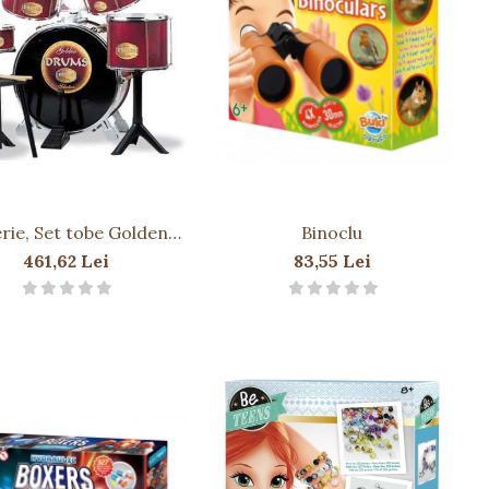
rie, Set tobe Golden
Binoclu
Drums
461,62 Lei
83,55 Lei