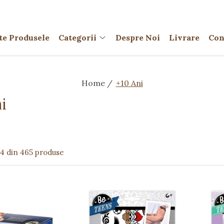
te Produsele
Categorii
Despre Noi
Livrare
Con
Home /
+10 Ani
i
24
din
465
produse