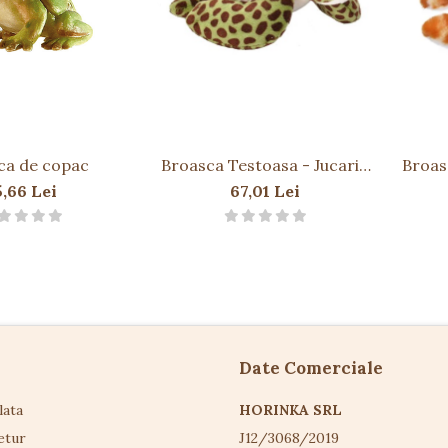
ca de copac
Broasca Testoasa - Jucarie
Broas
Plus Wild Republic 13 cm
Jucari
5,66 Lei
67,01 Lei
Date Comerciale
lata
HORINKA SRL
etur
J12/3068/2019