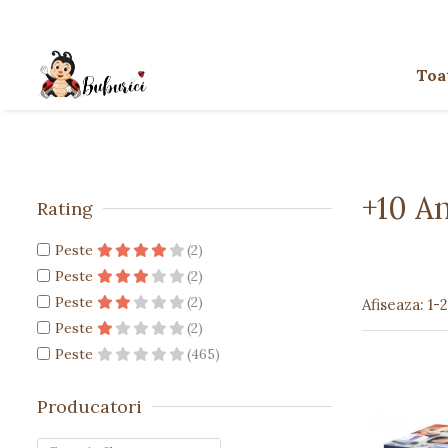
Categorii
Toa
Educative
Interactive
Construcții
+10 An
Accesorii
Rating
Exterior
Peste
(2)
Interior
Peste
(2)
Bucătărie
Peste
(2)
Afiseaza:
1-
Pluș
Peste
(2)
Peste
(465)
Muzicale
Bebeluși
Producatori
Diverse