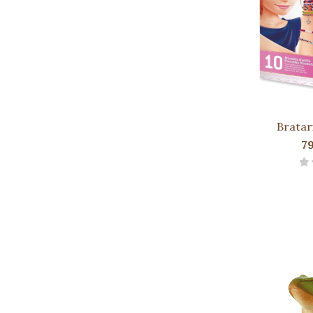
Bratari
7