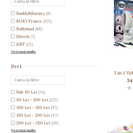
Păpuși
Mașinuțe
Buddy&Barney
(8)
0-1 Ani
BUKI France
(125)
2-4 Ani
Bullyland
(88)
Eitech
(7)
5-7 Ani
KBT
(25)
8-10 Ani
Vezi mai multe
+10 Ani
Pret
3 in 1 V
34
Sub 50 Lei
(34)
50 Lei - 100 Lei
(222)
100 Lei - 150 Lei
(97)
150 Lei - 200 Lei
(47)
200 Lei - 250 Lei
(30)
Vezi mai multe