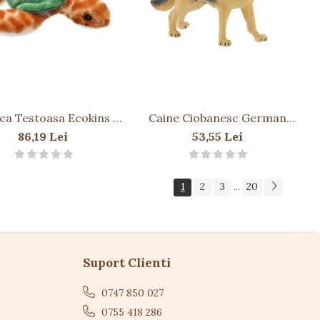
ca Testoasa Ecokins -
Caine Ciobanesc German
e Plus Wild Republic 20
Rex
86,19 Lei
53,55 Lei
cm
1
2
3
20
...
Suport Clienti
0747 850 027
0755 418 286