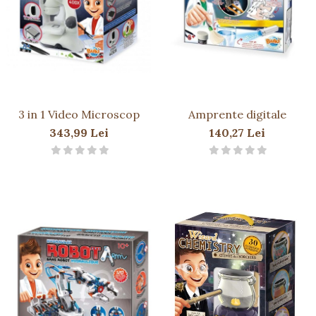
Păpuși
Mașinuțe
0-1 Ani
2-4 Ani
5-7 Ani
8-10 Ani
3 in 1 Video Microscop
Amprente digitale
+10 Ani
343,99 Lei
140,27 Lei