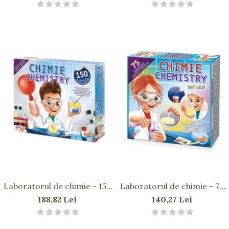
Laboratorul de chimie - 150
Laboratorul de chimie - 75
de experimente
de experimente
188,82 Lei
140,27 Lei