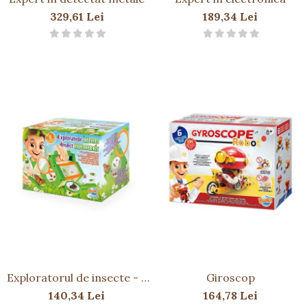
329,61 Lei
189,34 Lei
Exploratorul de insecte - 8
Giroscop
experimente
140,34 Lei
164,78 Lei