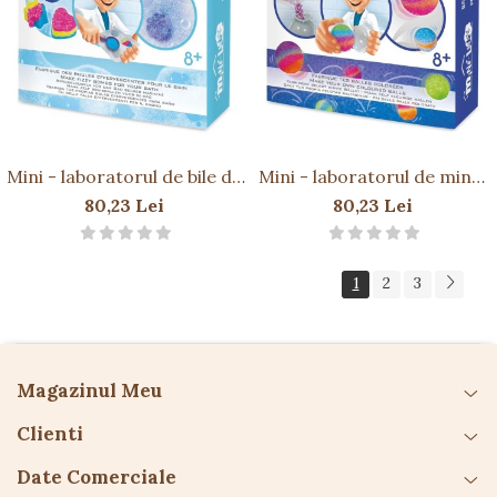
Mini - laboratorul de bile de
Mini - laboratorul de mingi
baie
saltarete
80,23 Lei
80,23 Lei
1
2
3
Magazinul Meu
Clienti
Date Comerciale