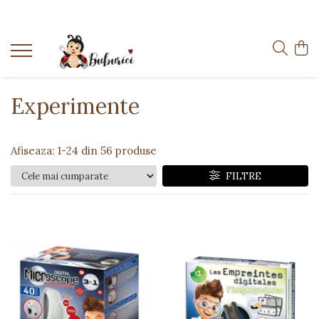
Categorii
Educative
Interactive
Experimente
Construcții
Accesorii
Afiseaza:
1-
24
din
56
produse
Exterior
FILTRE
Interior
Bucătărie
Pluș
Muzicale
Bebeluși
Diverse