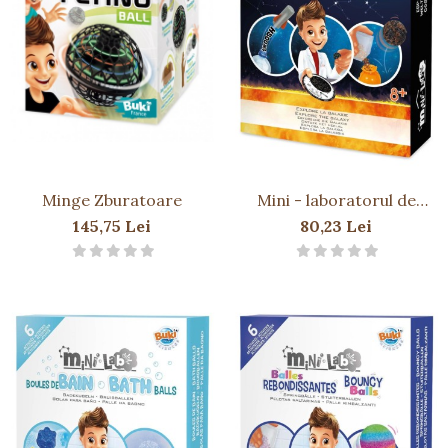
Minge Zburatoare
Mini - laboratorul de
astronomie
145,75 Lei
80,23 Lei