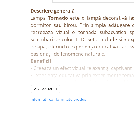
Descriere generală
Lampa
Tornado
este o lampă decorativă fas
dormitor sau birou. Prin simpla adăugare de
recreează vizual o tornadă subacvatică sp
schimbări de culori LED. Setul include și 5 e
de apă, oferind o experiență educativă captiv
pasionații de fenomene naturale.
Beneficii
• Creează un efect vizual relaxant și captivant
• Experiență educativă prin experimente tema
• Excelentă pentru decor și atmosferă ambien
• Iluminație LED cu schimbare de culori
VEZI MAI MULT
• Inspiră curiozitate și interes pentru știință
Informatii conformitate produs
Caracteristici
• Lampă decorativă cu efect de tornadă
• Înălțime: 24 cm
• Include sclipici pentru efect vizual supliment
• LED multicolor integrat