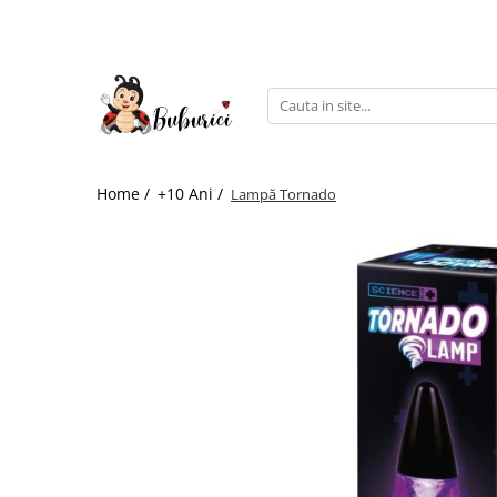
Categorii
Educative
Interactive
Construcții
Home /
+10 Ani /
Lampă Tornado
Accesorii
Exterior
Interior
Bucătărie
Pluș
Muzicale
Bebeluși
Diverse