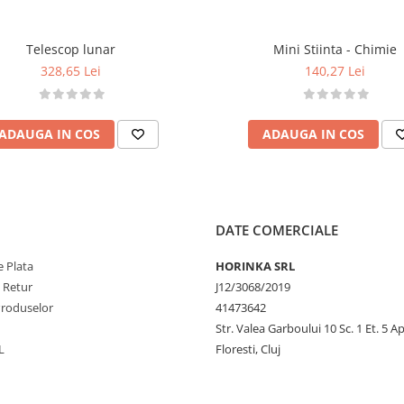
ustrată
Telescop lunar
Mini Stiinta - Chimie
328,65 Lei
140,27 Lei
ză UE, tub pentru vârtej,
ADAUGA IN COS
ADAUGA IN COS
DATE COMERCIALE
 Plata
HORINKA SRL
e Retur
J12/3068/2019
nt incluse
Produselor
41473642
Str. Valea Garboului 10 Sc. 1 Et. 5 Ap
L
Floresti, Cluj