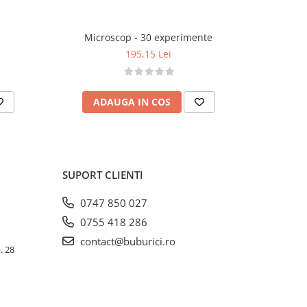
Microscop - 30 experimente
Exp
195,15 Lei
ADAUGA IN COS
AD
SUPORT CLIENTI
0747 850 027
0755 418 286
contact@buburici.ro
. 28