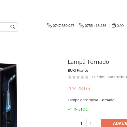
0747 850 027
0755 418 286
0,00
Lampă Tornado
BUKI France
Fii primul care scrie
144,78 Lei
Lampa decorativa- Tornada
IN STOC
ADAUG