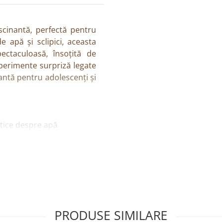
cinantă, perfectă pentru
 apă și sclipici, aceasta
ectaculoasă, însoțită de
xperimente surpriză legate
antă pentru adolescenți și
tice despre apă
tală
ar
PRODUSE SIMILARE