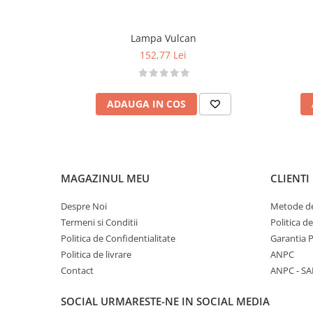
• 5 experimente surpriză incluse în broșură il
• Funcționare la priză
Lampa Vulcan
Detalii tehnice
152,77 Lei
• Conținut set: lampă, sclipici, adaptor pri
broșură ilustrată
• Dimensiuni cutie: 17 × 17 × 25,7 cm
ADAUGA IN COS
• Alimentare: priză (fără baterii)
• Vârstă recomandată: 14+ ani
Atenționări
• Numai pentru uz interior
MAGAZINUL MEU
CLIENTI
• Produs decorativ —
nu este o jucărie
• A nu se lăsa la îndemâna copiilor sub 14 ani
Despre Noi
Metode de
• Citiți instrucțiunile înainte de utilizare
Termeni si Conditii
Politica d
• Materialele pentru activități opționale
nu su
Politica de Confidentialitate
Garantia 
(ex. sfoară, farfurie, monede, sare etc.)
Politica de livrare
ANPC
Contact
ANPC - SA
SOCIAL
URMARESTE-NE IN SOCIAL MEDIA