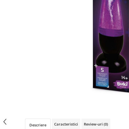
Păpuși
Mașinuțe
0-1 Ani
2-4 Ani
5-7 Ani
8-10 Ani
+10 Ani
Caracteristici
Review-uri
(0)
Descriere