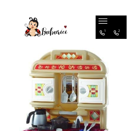
Categorii
1
2
Educative
Interactive
Construcții
Accesorii
Exterior
Interior
Bucătărie
Pluș
Muzicale
Bebeluși
Diverse