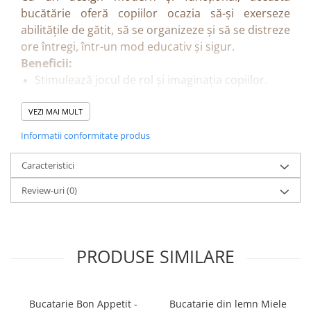
bucătărie oferă copiilor ocazia să-și exerseze
abilitățile de gătit, să se organizeze și să se distreze
ore întregi, într-un mod educativ și sigur.
Beneficii:
Stimulează jocul de rol și imaginația copiilor.
Dezvoltă coordonarea mână–ochi și abilitățile
motorii fine.
VEZI MAI MULT
Încurajează responsabilitatea și ordinea prin
Informatii conformitate produs
activități de organizare.
Ideală pentru jocuri individuale sau de grup,
Caracteristici
încurajând cooperarea și comunicarea.
Review-uri
(0)
Caracteristici:
Design compact, ușor de amplasat în orice
spațiu.
Include
chiuvetă încorporată
și
spații de
PRODUSE SIMILARE
depozitare
pentru o experiență de joacă
realistă.
Setul conține
21 de accesorii
: oale, tigăi, ibric
Bucatarie Bon Appetit -
Bucatarie din lemn Miele