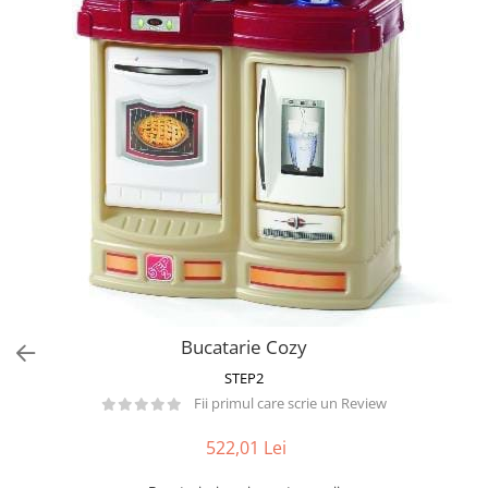
Păpuși
Mașinuțe
0-1 Ani
2-4 Ani
5-7 Ani
8-10 Ani
+10 Ani
Bucatarie Cozy
STEP2
Fii primul care scrie un Review
522,01 Lei