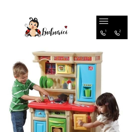
Categorii
1
2
Educative
Interactive
Construcții
Accesorii
Exterior
Interior
Bucătărie
Pluș
Muzicale
Bebeluși
Diverse