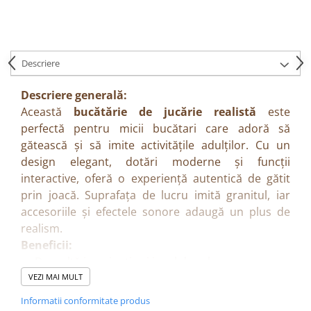
Descriere
Descriere generală:
Această
bucătărie de jucărie realistă
este
perfectă pentru micii bucătari care adoră să
gătească și să imite activitățile adulților. Cu un
design elegant, dotări moderne și funcții
interactive, oferă o experiență autentică de gătit
prin joacă. Suprafața de lucru imită granitul, iar
accesoriile și efectele sonore adaugă un plus de
realism.
Beneficii:
Dezvoltă imaginația și jocul de rol.
Încurajează cooperarea și joaca în grup.
VEZI MAI MULT
Stimulează coordonarea mână–ochi și abilitățile
Informatii conformitate produs