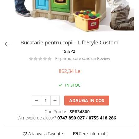
Păpuși
Mașinuțe
0-1 Ani
2-4 Ani
5-7 Ani
Bucatarie pentru copii - LifeStyle Custom
8-10 Ani
STEP2
+10 Ani
Fii primul care scrie un Review
862,34 Lei
IN STOC
ADAUGA IN COS
Cod Produs:
SP834800
Ai nevoie de ajutor?
0747 850 027
/
0755 418 286
Adauga la Favorite
Cere informatii