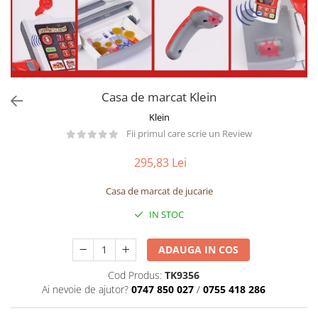
Păpuși
Mașinuțe
0-1 Ani
2-4 Ani
5-7 Ani
Casa de marcat Klein
8-10 Ani
Klein
+10 Ani
Fii primul care scrie un Review
295,83 Lei
Casa de marcat de jucarie
IN STOC
ADAUGA IN COS
Cod Produs:
TK9356
Ai nevoie de ajutor?
0747 850 027
/
0755 418 286