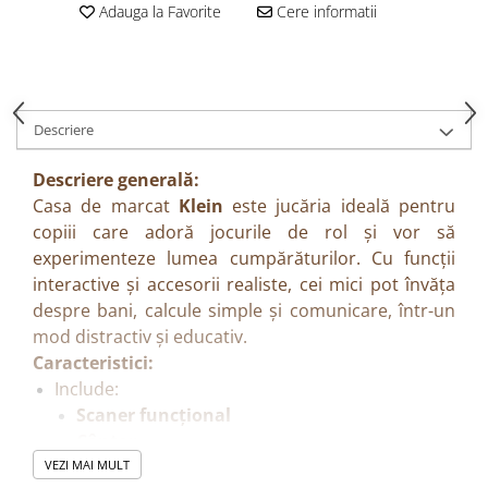
Adauga la Favorite
Cere informatii
Descriere
Descriere generală:
Casa de marcat
Klein
este jucăria ideală pentru
copiii care adoră jocurile de rol și vor să
experimenteze lumea cumpărăturilor. Cu funcții
interactive și accesorii realiste, cei mici pot învăța
despre bani, calcule simple și comunicare, într-un
mod distractiv și educativ.
Caracteristici:
Include:
Scaner funcțional
Cântar
Ecran digital
VEZI MAI MULT