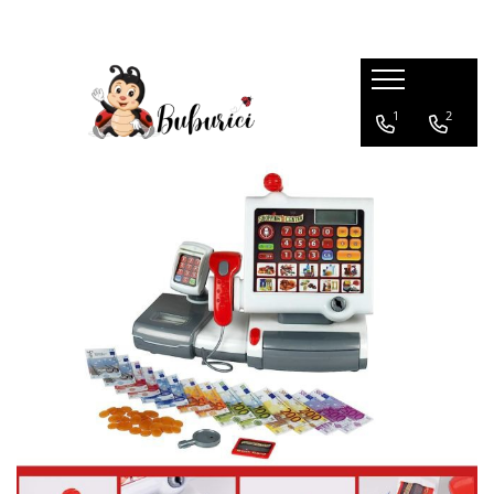
Categorii
1
2
Educative
Interactive
Construcții
Accesorii
Exterior
Interior
Bucătărie
Pluș
Muzicale
Bebeluși
Diverse