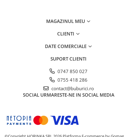
Oferă o experiență de joc realistă și educativă
Avertismente:
Produsul conține piese mici și necesită
MAGAZINUL MEU
supravegherea unei persoane adulte.
Îndepărtați ambalajul înainte de a oferi jucăria
CLIENTI
copilului.
DATE COMERCIALE
A se utiliza sub directa supraveghere a unei
persoane adulte.
SUPORT CLIENTI
0747 850 027
0755 418 286
contact@buburici.ro
SOCIAL
URMARESTE-NE IN SOCIAL MEDIA
©Copyright HORINKA SRL 2026
Platforma E-commerce by Gomag