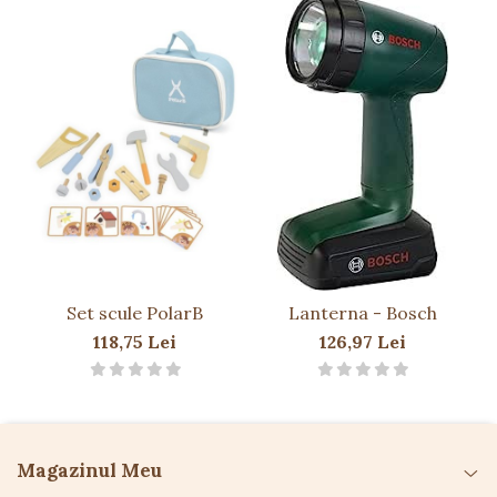
Include
bormașină funcțională cu sunete și
lumini
.
Ușor de transportat datorită cutiei compacte
cu mâner.
Conținut set:
1 ciocan
1 fierăstrău
1 bormașină cu baterii
Șuruburi și dibluri
1 cheie reglabilă
Set scule PolarB
Lanterna - Bosch
Detalii tehnice:
118,75 Lei
126,97 Lei
Dimensiuni produs:
31 x 16,5 x 12,5 cm
Greutate:
820 g
Funcționează cu
3 baterii R6 AA (neincluse)
Vârstă recomandată:
3 ani+
Magazinul Meu
Atenționări: