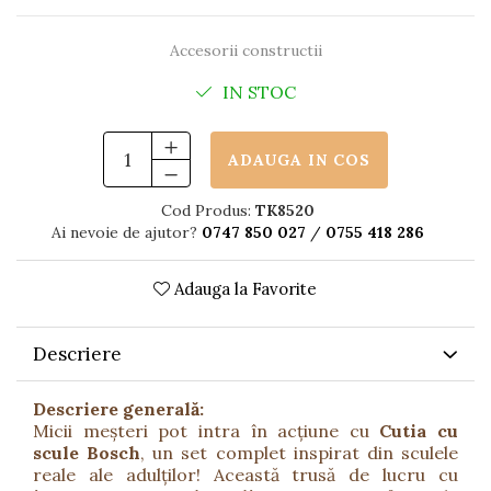
Păpuși
Mașinuțe
Accesorii constructii
0-1 Ani
IN STOC
2-4 Ani
5-7 Ani
ADAUGA IN COS
8-10 Ani
+10 Ani
Cod Produs:
TK8520
Ai nevoie de ajutor?
0747 850 027
/
0755 418 286
Adauga la Favorite
Descriere
Descriere generală:
Micii meșteri pot intra în acțiune cu
Cutia cu
scule Bosch
, un set complet inspirat din sculele
reale ale adulților! Această trusă de lucru cu