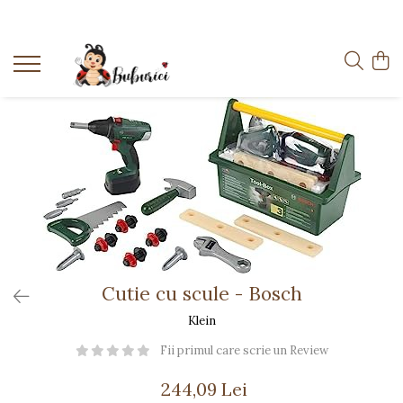
Categorii
Educative
Interactive
Construcții
Accesorii
Exterior
Interior
Bucătărie
Cutie cu scule - Bosch
Pluș
Muzicale
Klein
Bebeluși
Fii primul care scrie un Review
Diverse
244,09 Lei