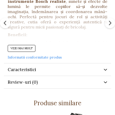
instrumente Bosch realiste
, sunete și efecte de
lumină le permite copiilor să-și dezvolte
imaginația, îndemânarea și coordonarea mână–
ochi. Perfectă pentru jocuri de rol și activități
creative, cutia oferă o experiență autentică și
sigură pentru micii pasionați de bricolaj.
Beneficii:
Încurajează jocul de rol și dezvoltarea spiritului
practic.
VEZI MAI MULT
Stimulează coordonarea, motricitatea fină și
Informatii conformitate produs
concentrarea.
Oferă o experiență realistă datorită funcțiilor cu
Caracteristici
sunet și lumină.
Promovează creativitatea și jocul activ.
Review-uri
(0)
Caracteristici:
Design autentic, cu elemente licențiate
Bosch
.
Produse similare
Sculele sunt confecționate din plastic rezistent,
adaptat copiilor.