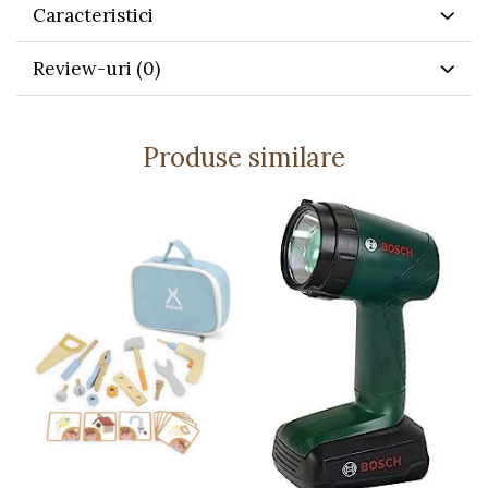
interesul pentru bricolaj.
Caracteristici
Oferă o experiență de joacă sigură datorită
funcțiilor inofensive.
Review-uri
(0)
Caracteristici:
Model realist de fierăstrău pendular Bosch, cu
licență oficială.
Produse similare
Mișcare și sunete realiste de tăiere.
Efecte de „scântei” luminoase sigure pentru
copii.
Necesită 2 baterii R6-AA (neincluse).
Fabricat din materiale rezistente și sigure
pentru copii.
Detalii tehnice:
Dimensiuni: 14,5 x 17 x 5 cm
Greutate: 264 g
Vârstă recomandată: 3 ani+