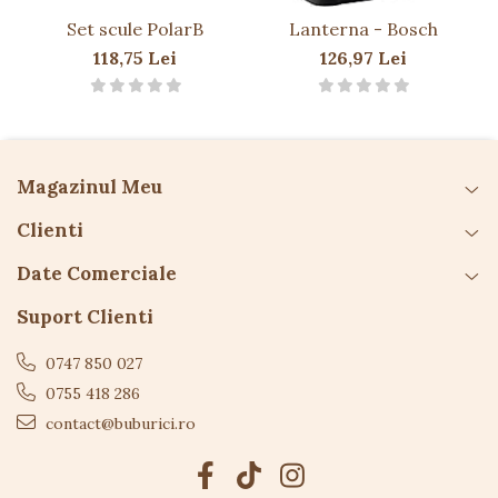
Atenționări:
Set scule PolarB
Lanterna - Bosch
Produsul conține piese mici și necesită
supravegherea unei persoane adulte.
118,75 Lei
126,97 Lei
Îndepărtați ambalajul înainte de a oferi jucăria
copilului.
A se folosi sub directa supraveghere a unui
adult.
Magazinul Meu
Clienti
Date Comerciale
Suport Clienti
0747 850 027
0755 418 286
contact@buburici.ro