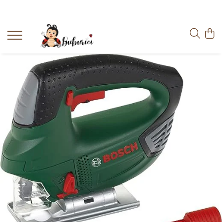
Categorii
Educative
Interactive
Construcții
Accesorii
Exterior
Interior
Bucătărie
Pluș
Muzicale
Bebeluși
Diverse