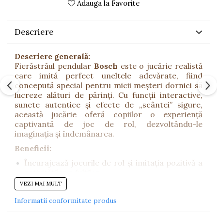
Adauga la Favorite
Descriere
Descriere generală:
Fierăstrăul pendular
Bosch
este o jucărie realistă
care imită perfect uneltele adevărate, fiind
concepută special pentru micii meșteri dornici să
lucreze alături de părinți. Cu funcții interactive,
sunete autentice și efecte de „scântei” sigure,
această jucărie oferă copiilor o experiență
captivantă de joc de rol, dezvoltându-le
imaginația și îndemânarea.
Beneficii:
Încurajează jocurile de rol și imitația pozitivă a
activităților adulților.
VEZI MAI MULT
Dezvoltă coordonarea mână–ochi și abilitățile
motrice fine.
Informatii conformitate produs
Stimulează imaginația, gândirea practică și