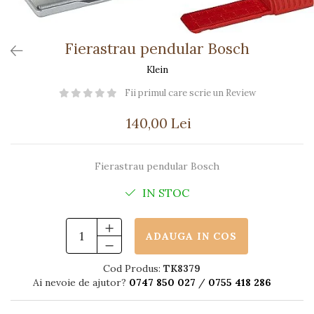
Păpuși
Mașinuțe
0-1 Ani
Fierastrau pendular Bosch
2-4 Ani
Klein
5-7 Ani
Fii primul care scrie un Review
8-10 Ani
140,00 Lei
+10 Ani
Fierastrau pendular Bosch
IN STOC
ADAUGA IN COS
Cod Produs:
TK8379
Ai nevoie de ajutor?
0747 850 027
/
0755 418 286