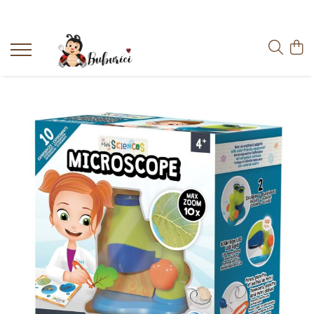
Categorii
Educative
Interactive
Construcții
Accesorii
Exterior
Interior
Bucătărie
Pluș
Muzicale
Bebeluși
Diverse