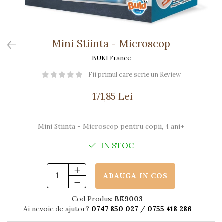
Păpuși
Mașinuțe
0-1 Ani
Mini Stiinta - Microscop
2-4 Ani
BUKI France
5-7 Ani
Fii primul care scrie un Review
8-10 Ani
+10 Ani
171,85 Lei
Mini Stiinta - Microscop pentru copii, 4 ani+
IN STOC
ADAUGA IN COS
Cod Produs:
BK9003
Ai nevoie de ajutor?
0747 850 027
/
0755 418 286