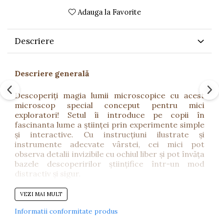
Adauga la Favorite
Descriere
Descriere generală
Descoperiți magia lumii microscopice cu acest
microscop special conceput pentru mici
exploratori! Setul îi introduce pe copii în
fascinanta lume a științei prin experimente simple
și interactive. Cu instrucțiuni ilustrate și
instrumente adecvate vârstei, cei mici pot
observa detalii invizibile cu ochiul liber și pot învăța
bazele descoperirilor științifice într-un mod
distractiv și sigur.
VEZI MAI MULT
Beneficii
Informatii conformitate produs
Stimulează curiozitatea și dorința de explorare