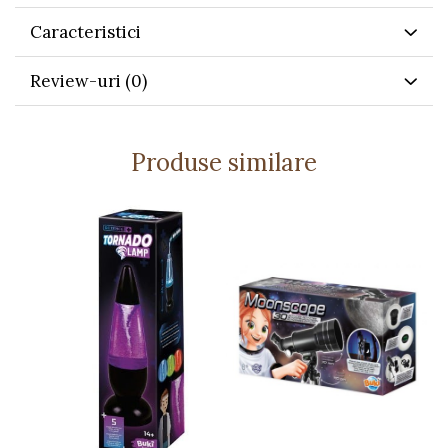
Dezvoltă gândirea științifică și capacitatea de
Caracteristici
observare
Joc educativ ce încurajează învățarea prin
Review-uri
(0)
experiment
Ideal pentru activități părinte–copil
Produse similare
Caracteristici
Microscop funcțional adaptat copiilor
10 experimente explicate pas cu pas
Accesorii incluse pentru observare și
manipulare
Instrucțiuni ilustrate pentru utilizare ușoară
Detalii tehnice
Conține: microscop, vas Petri, pensetă, pipetă,
instrucțiuni ilustrate, 10 carduri cu experimente