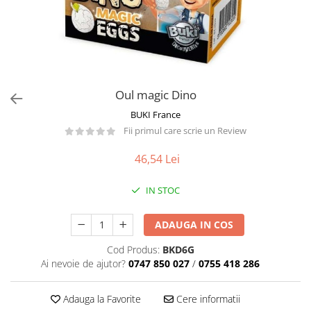
Păpuși
Mașinuțe
0-1 Ani
2-4 Ani
5-7 Ani
Oul magic Dino
8-10 Ani
BUKI France
+10 Ani
Fii primul care scrie un Review
46,54 Lei
IN STOC
ADAUGA IN COS
Cod Produs:
BKD6G
Ai nevoie de ajutor?
0747 850 027
/
0755 418 286
Adauga la Favorite
Cere informatii