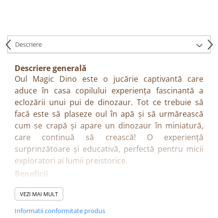
Descriere
Descriere generală
Oul Magic Dino este o jucărie captivantă care
aduce în casa copilului experiența fascinantă a
eclozării unui pui de dinozaur. Tot ce trebuie să
facă este să plaseze oul în apă și să urmărească
cum se crapă și apare un dinozaur în miniatură,
care continuă să crească! O experiență
surprinzătoare și educativă, perfectă pentru micii
exploratori ai lumii preistorice.
Beneficii
Stimulează curiozitatea și dorința de explorare
VEZI MAI MULT
Încurajează observarea și răbdarea
Creează interes pentru știință și dinozauri
Informatii conformitate produs