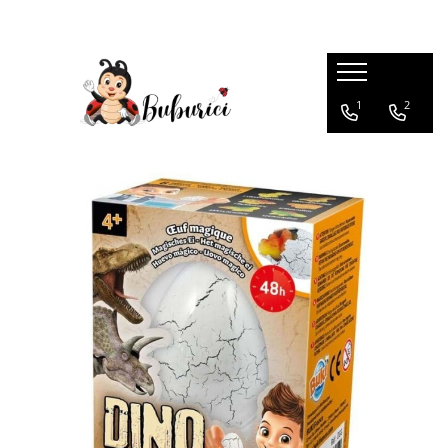
Categorii
1
2
Educative
Interactive
Construcții
Accesorii
Exterior
Interior
Bucătărie
Pluș
Muzicale
Bebeluși
Diverse