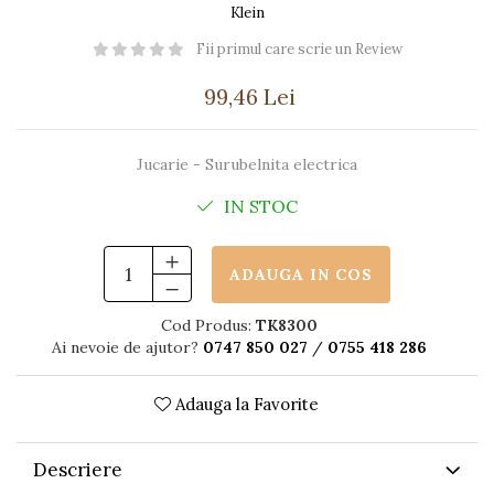
Păpuși
Klein
Mașinuțe
Fii primul care scrie un Review
0-1 Ani
99,46 Lei
2-4 Ani
5-7 Ani
Jucarie - Surubelnita electrica
8-10 Ani
IN STOC
+10 Ani
ADAUGA IN COS
Cod Produs:
TK8300
Ai nevoie de ajutor?
0747 850 027
/
0755 418 286
Adauga la Favorite
Descriere