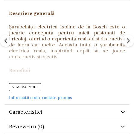
Descriere generală
Șurubelnița electrică Ixoline de la Bosch este o
jucărie concepută pentru micii pasionați de
bricolaj, oferind o experiență realistă și distractivă
de lucru cu unelte. Aceasta imită o șurubelniță
electrică reală, inspirând copiii să se joace
constructiv și creativ.
Beneficii
Încurajează jocul de rol și imitația activităților
VEZI MAI MULT
reale
Informatii conformitate produs
Dezvoltă abilitățile motorii fine și coordonarea
mână–ochi
Caracteristici
Stimulează creativitatea și imaginația în jocurile
de construcție
Review-uri
(0)
Oferă o experiență realistă datorită efectelor