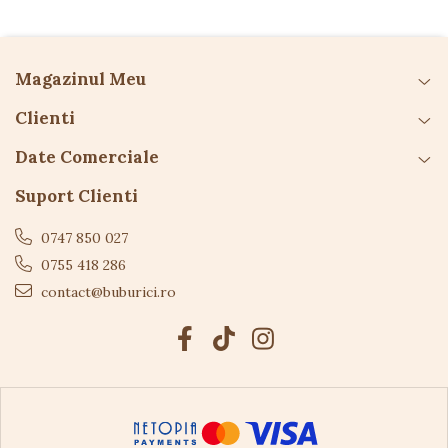
Atenționări
Produsul conține piese mici — pericol de
înghițire
Magazinul Meu
A se folosi sub supravegherea unui adult
Clienti
Îndepărtați ambalajul înainte de utilizare
Date Comerciale
Bateriile nu sunt incluse — instalarea trebuie
făcută de un adult
Suport Clienti
0747 850 027
0755 418 286
contact@buburici.ro