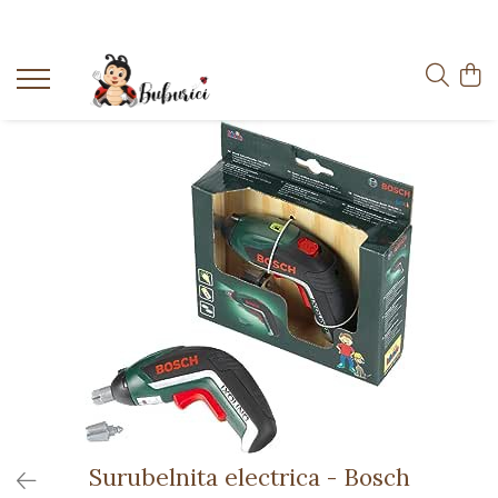
Categorii
Educative
Interactive
Construcții
Accesorii
Exterior
Interior
Bucătărie
Pluș
Muzicale
Bebeluși
Diverse
Surubelnita electrica - Bosch