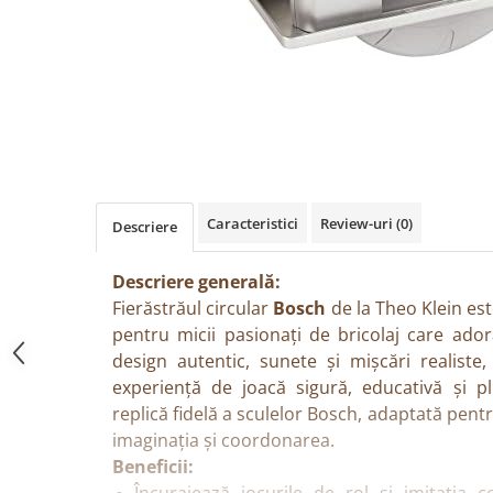
Păpuși
Mașinuțe
0-1 Ani
2-4 Ani
5-7 Ani
8-10 Ani
+10 Ani
Caracteristici
Review-uri
(0)
Descriere
Descriere generală:
Fierăstrăul circular
Bosch
de la Theo Klein este
pentru micii pasionați de bricolaj care ador
design autentic, sunete și mișcări realiste,
experiență de joacă sigură, educativă și pl
replică fidelă a sculelor Bosch, adaptată pentr
imaginația și coordonarea.
Beneficii: