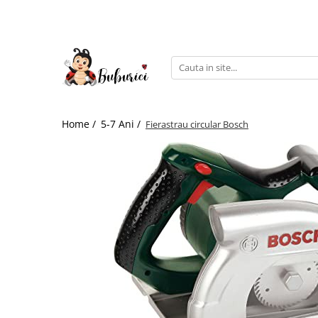
Categorii
Educative
Interactive
Construcții
Home /
5-7 Ani /
Fierastrau circular Bosch
Accesorii
Exterior
Interior
Bucătărie
Pluș
Muzicale
Bebeluși
Diverse