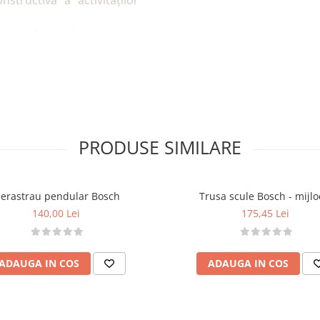
nstructivă a activităților
narea mână–ochi.
ă.
zvoltarea spiritului de
a butonului roșu.
PRODUSE SIMILARE
use).
te Bosch pentru copii.
ierastrau pendular Bosch
Trusa scule Bosch - mijlo
140,00 Lei
175,45 Lei
ADAUGA IN COS
ADAUGA IN COS
ită supravegherea unei