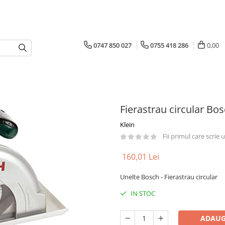
0747 850 027
0755 418 286
0,00
Fierastrau circular Bo
Klein
Fii primul care scrie
160,01 Lei
Unelte Bosch - Fierastrau circular
IN STOC
ADAUG