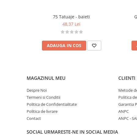
Stilou special pentru aplicarea precisă a mă
Tavă pentru mărgele și punguțe pentru dep
75 Tatuaje - baieti
G
Ramă de lemn inclusă pentru expunerea cre
48,37 Lei
Modelul se realizează ușor, ghidat de numere
Detalii tehnice:
Dimensiuni cutie: 15 × 5 × 24 cm
ADAUGA IN COS
Vârstă recomandată: 7 ani+
Conținut: planșă autoadezivă, 600+ mărgel
ramă de lemn
Atenționări:
MAGAZINUL MEU
CLIENTI
Citiți și respectați instrucțiunile de utilizare
Nu este potrivit pentru copiii sub 3 ani – 
Despre Noi
Metode de
de sufocare.
Termeni si Conditii
Politica d
A se utiliza sub supravegherea unui adult.
Politica de Confidentialitate
Garantia 
Politica de livrare
ANPC
Contact
ANPC - SA
SOCIAL
URMARESTE-NE IN SOCIAL MEDIA