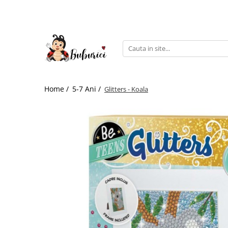
Categorii
Educative
Interactive
Construcții
Home /
5-7 Ani /
Glitters - Koala
Accesorii
Exterior
Interior
Bucătărie
Pluș
Muzicale
Bebeluși
Diverse