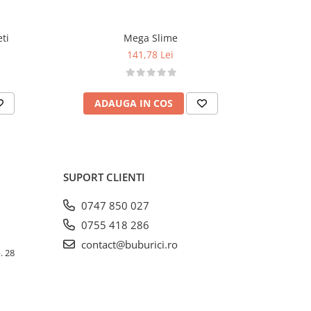
eti
Mega Slime
141,78 Lei
ADAUGA IN COS
AD
SUPORT CLIENTI
0747 850 027
0755 418 286
contact@buburici.ro
. 28