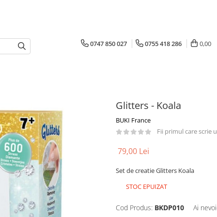
0747 850 027
0755 418 286
0,00
Glitters - Koala
BUKI France
Fii primul care scrie
79,00 Lei
Set de creatie Glitters Koala
STOC EPUIZAT
Cod Produs:
BKDP010
Ai nevoi