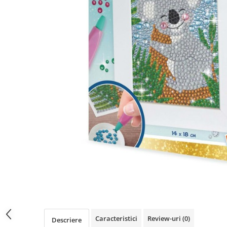
Păpuși
Mașinuțe
0-1 Ani
2-4 Ani
5-7 Ani
8-10 Ani
+10 Ani
Caracteristici
Review-uri
(0)
Descriere