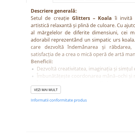
Descriere generală:
Setul de creație
Glitters – Koala
îi invită 
artistică relaxantă și plină de culoare. Cu ajut
al mărgelelor de diferite dimensiuni, cei m
adorabil reprezentând un simpatic urs koala. 
care dezvoltă îndemânarea și răbdarea, 
satisfacția de a crea o mică operă de artă ma
Beneficii:
Dezvoltă creativitatea, imaginația și simțul 
Îmbunătățește coordonarea mână–ochi și mo
Încurajează concentrarea, răbdarea și atenți
Poate fi o activitate relaxantă și educativă,
VEZI MAI MULT
școală.
Informatii conformitate produs
Rezultatul final poate fi expus cu mândrie î
Caracteristici:
Planșă autoadezivă cu model de koala.
Peste 600 de mărgele colorate, lucioase și
3,7 și 6 mm).