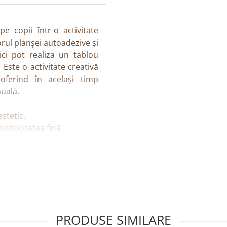
pe copii într-o activitate
orul planșei autoadezive și
ici pot realiza un tablou
Este o activitate creativă
oferind în același timp
nuală.
estetic.
tricitatea fină.
a la detalii.
 potrivită pentru acasă sau
n rama inclusă.
 mate, în 3 dimensiuni (3,
PRODUSE SIMILARE