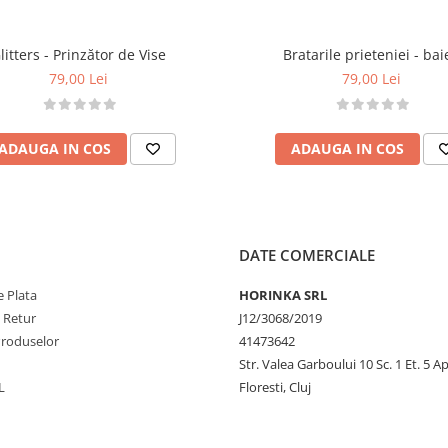
rgelelor.
ozitare.
litters - Prinzător de Vise
Bratarile prieteniei - bai
ației.
79,00 Lei
79,00 Lei
 și litere.
ADAUGA IN COS
ADAUGA IN COS
e, stilou, tavă, punguțe,
DATE COMERCIALE
 și siguranță.
conține piese mici, pericol
 Plata
HORINKA SRL
e Retur
J12/3068/2019
Produselor
41473642
Str. Valea Garboului 10 Sc. 1 Et. 5 Ap
L
Floresti, Cluj