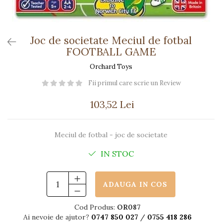
Păpuși
Mașinuțe
0-1 Ani
Joc de societate Meciul de fotbal
2-4 Ani
FOOTBALL GAME
5-7 Ani
Orchard Toys
8-10 Ani
Fii primul care scrie un Review
+10 Ani
103,52 Lei
Meciul de fotbal - joc de societate
IN STOC
ADAUGA IN COS
Cod Produs:
OR087
Ai nevoie de ajutor?
0747 850 027
/
0755 418 286