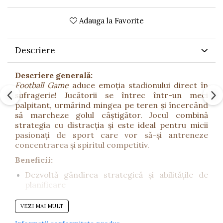
Adauga la Favorite
Descriere
Descriere generală:
Football Game
aduce emoția stadionului direct în
sufragerie! Jucătorii se întrec într-un meci
palpitant, urmărind mingea pe teren și încercând
să marcheze golul câștigător. Jocul combină
strategia cu distracția și este ideal pentru micii
pasionați de sport care vor să-și antreneze
concentrarea și spiritul competitiv.
Beneficii:
Dezvoltă gândirea strategică și abilitățile de
planificare
Îmbunătățește coordonarea mână–ochi și
VEZI MAI MULT
recunoașterea direcțiilor