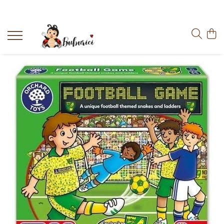
Categorii
Educative
Interactive
Construcții
Accesorii
Exterior
Interior
Bucătărie
Pluș
Muzicale
Bebeluși
Diverse