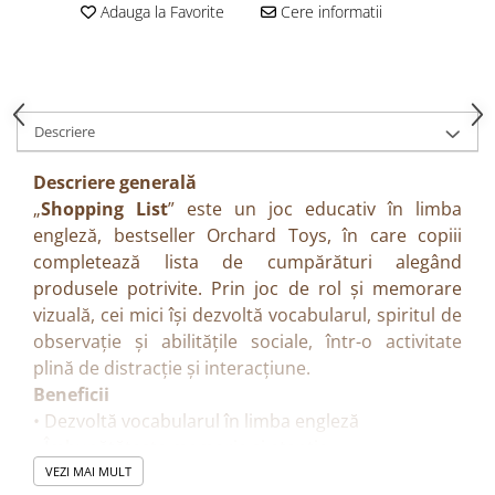
Adauga la Favorite
Cere informatii
Descriere
Descriere generală
„
Shopping List
” este un joc educativ în limba
engleză, bestseller Orchard Toys, în care copiii
completează lista de cumpărături alegând
produsele potrivite. Prin joc de rol și memorare
vizuală, cei mici își dezvoltă vocabularul, spiritul de
observație și abilitățile sociale, într-o activitate
plină de distracție și interacțiune.
Beneficii
• Dezvoltă vocabularul în limba engleză
• Îmbunătățește memoria și atenția
• Încurajează asocierea imagine–cuvânt
VEZI MAI MULT