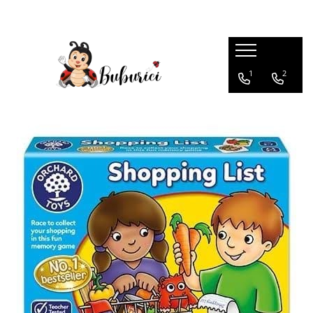
Categorii
1
2
Educative
Interactive
Construcții
Accesorii
Exterior
Interior
Bucătărie
Pluș
Muzicale
Bebeluși
Diverse