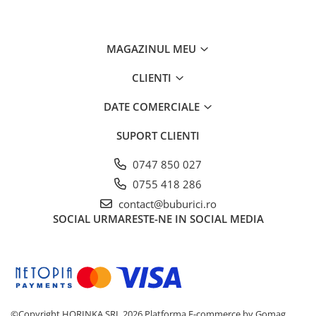
mici
• Supravegherea unui adult este recomandată
• Îndepărtați ambalajul înainte de utilizare
MAGAZINUL MEU
CLIENTI
DATE COMERCIALE
SUPORT CLIENTI
0747 850 027
0755 418 286
contact@buburici.ro
SOCIAL
URMARESTE-NE IN SOCIAL MEDIA
©Copyright HORINKA SRL 2026
Platforma E-commerce by Gomag