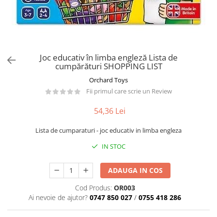
Păpuși
Mașinuțe
0-1 Ani
2-4 Ani
Joc educativ în limba engleză Lista de
5-7 Ani
cumpărături SHOPPING LIST
8-10 Ani
Orchard Toys
+10 Ani
Fii primul care scrie un Review
54,36 Lei
Lista de cumparaturi - joc educativ in limba engleza
IN STOC
ADAUGA IN COS
Cod Produs:
OR003
Ai nevoie de ajutor?
0747 850 027
/
0755 418 286