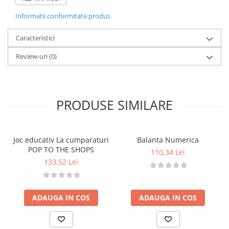
secvențială
Informatii conformitate produs
• Exersează număratul și adunarea repetată
• Oferă o abordare vizuală și practică pentru
Caracteristici
învățare
Review-uri
(0)
• Crește încrederea copilului în abilitățile sale
matematice
Caracteristici
• Exerciții progresive: numărat → adunare repetată
PRODUSE SIMILARE
→ înmulțire
• Include linii numerice și materiale vizuale
interactive
Joc educativ La cumparaturi
Balanta Numerica
• Potrivit pentru învățare individuală sau ghidată de
POP TO THE SHOPS
110,34 Lei
părinți/educatori
133,52 Lei
Detalii tehnice
• Vârstă recomandată: 5–8 ani
• Instrucțiuni disponibile online –
aici
ADAUGA IN COS
ADAUGA IN COS
Atenționări
• A se utiliza sub supravegherea unui adult (în