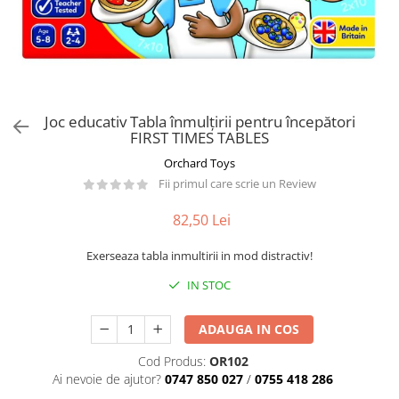
Păpuși
Mașinuțe
0-1 Ani
2-4 Ani
5-7 Ani
Joc educativ Tabla înmulțirii pentru începători
FIRST TIMES TABLES
8-10 Ani
Orchard Toys
+10 Ani
Fii primul care scrie un Review
82,50 Lei
Exerseaza tabla inmultirii in mod distractiv!
IN STOC
ADAUGA IN COS
Cod Produs:
OR102
Ai nevoie de ajutor?
0747 850 027
/
0755 418 286