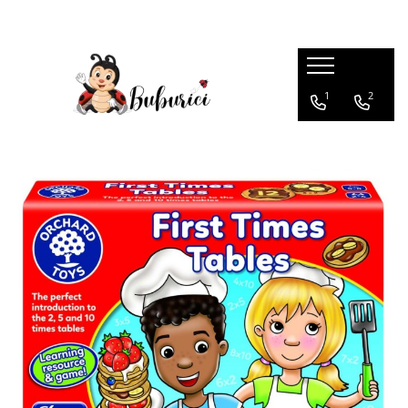
Categorii
1
2
Educative
Interactive
Construcții
Accesorii
Exterior
Interior
Bucătărie
Pluș
Muzicale
Bebeluși
Diverse