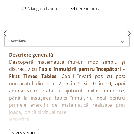
Adauga la Favorite
Cere informatii
Descriere
Descriere generală
Descoperă matematica într-un mod simplu și
distractiv cu
Tabla înmulțirii pentru începători –
First Times Tables
! Copiii învață pas cu pas:
număratul din 2 în 2, 5 în 5 și 10 în 10, apoi
adunarea repetată cu ajutorul liniilor numerice,
până la însușirea tablei înmulțirii. Ideal pentru
primele exerciții de matematică realizate prin
joacă, logică și vizualizare.
Beneficii
• Ajută la înțelegerea conceptului de înmulțire
• Dezvoltă logica matematică și gândirea
VEZI MAI MULT