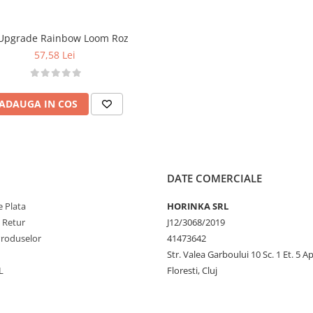
®
aici
.
 Upgrade Rainbow Loom Roz
57,58 Lei
ADAUGA IN COS
DATE COMERCIALE
 Plata
HORINKA SRL
e Retur
J12/3068/2019
Produselor
41473642
Str. Valea Garboului 10 Sc. 1 Et. 5 Ap
L
Floresti, Cluj