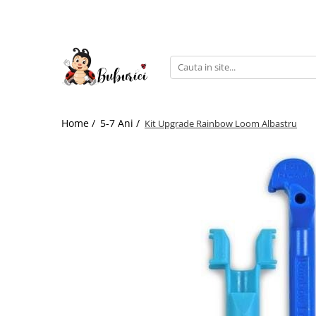
Categorii
Educative
Interactive
Construcții
Home /
5-7 Ani /
Kit Upgrade Rainbow Loom Albastru
Accesorii
Exterior
Interior
Bucătărie
Pluș
Muzicale
Bebeluși
Diverse