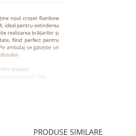
ține noul croșet Rainbow
, ideal pentru extinderea
ite realizarea brățarilor și
itate, fiind perfect pentru
 Pe ambalaj se găsește un
odusului.
iilor elastice
rea motricității fine
nsportat
prin cod unic
PRODUSE SIMILARE