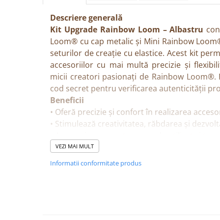
Descriere generală
Kit Upgrade Rainbow Loom – Albastru
con
Loom® cu cap metalic și Mini Rainbow Loom®
seturilor de creație cu elastice. Acest kit perm
accesoriilor cu mai multă precizie și flexibil
micii creatori pasionați de Rainbow Loom®.
cod secret pentru verificarea autenticității pr
Beneficii
• Oferă precizie și confort în realizarea accesor
• Stimulează creativitatea, răbdarea și dezvolta
• Accesoriu compact — ușor de utilizat și tra
• Produs original Rainbow Loom®, verificabil 
VEZI MAI MULT
Caracteristici
Informatii conformitate produs
• Croșet Rainbow Loom® cu vârf metalic
• Mini Rainbow Loom® inclus
• Cod secret pentru verificarea autenticității
• Culoare: roz
Detalii tehnice