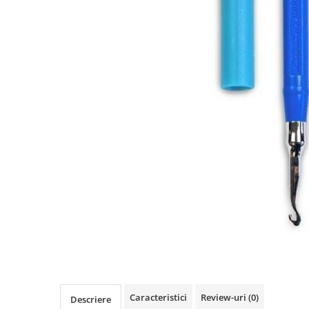
Păpuși
Mașinuțe
0-1 Ani
2-4 Ani
5-7 Ani
8-10 Ani
+10 Ani
Caracteristici
Review-uri
(0)
Descriere