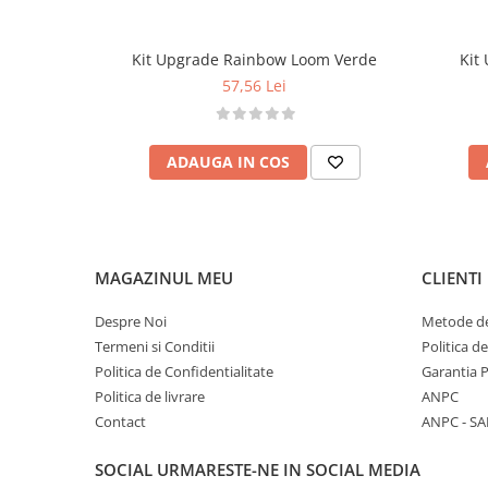
• Compatibil cu toate seturile Rainbow Loom
• Instrucțiuni suplimentare disponibile online
Kit Upgrade Rainbow Loom Verde
Kit
• Vârstă recomandată: 4+ ani
57,56 Lei
Atenționări
• Croșetul are vârf ascuțit
• Nu este recomandat copiilor sub 4 ani
ADAUGA IN COS
• Utilizare sub supravegherea unui adult
MAGAZINUL MEU
CLIENTI
Despre Noi
Metode de
Termeni si Conditii
Politica d
Politica de Confidentialitate
Garantia 
Politica de livrare
ANPC
Contact
ANPC - SA
SOCIAL
URMARESTE-NE IN SOCIAL MEDIA