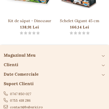
Vârsta recomandată: 5 ani+
Atenționări
Kit de săpat - Dinozaur
Schelet Gigant 45 cm
Utilizare sub supravegherea unui adult
138,91 Lei
166,14 Lei
Nu este potrivit pentru copii sub 36 luni – piese
mici
Pericol de sufocare
Citiți și respectați instrucțiunile de siguranță
Magazinul Meu
Culorile și conținutul pot varia
Instrucţiunile traduse în limba română le
Clienti
regăsiţi online
Click aici
Date Comerciale
Suport Clienti
0747 850 027
0755 418 286
contact@buburici.ro