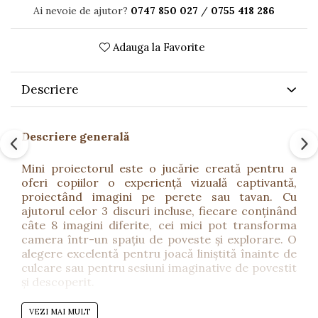
Ai nevoie de ajutor?
0747 850 027
/
0755 418 286
Adauga la Favorite
Descriere
Descriere generală
Mini proiectorul este o jucărie creată pentru a
oferi copiilor o experiență vizuală captivantă,
proiectând imagini pe perete sau tavan. Cu
ajutorul celor 3 discuri incluse, fiecare conținând
câte 8 imagini diferite, cei mici pot transforma
camera într-un spațiu de poveste și explorare. O
alegere excelentă pentru joacă liniștită înainte de
culcare sau pentru sesiuni imaginative de povestit
și descoperit.
VEZI MAI MULT
Beneficii