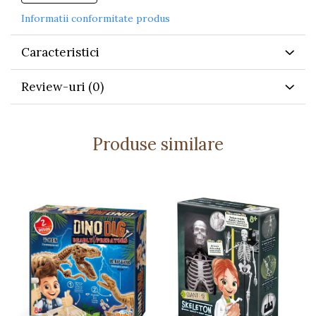
Informatii conformitate produs
Stârnește curiozitatea și imaginația
Creează o atmosferă relaxantă pentru rutina de
Caracteristici
somn
Oferă o modalitate distractivă de învățare
Review-uri
(0)
vizuală
Ideal pentru joacă individuală sau împreună cu
familia
Produse similare
Caracteristici
Include 3 discuri cu câte 8 imagini
Proiecție pe perete sau tavan
Funcționează cu 1 baterie LR03 AAA (neinclusă)
Detalii tehnice
Dimensiuni: 7,50 x 3,50 x 13 cm