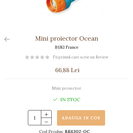
Păpuși
Mașinuțe
0-1 Ani
2-4 Ani
5-7 Ani
Mini proiector Ocean
8-10 Ani
BUKI France
+10 Ani
Fii primul care scrie un Review
66,88 Lei
Mini proiector
IN STOC
ADAUGA IN COS
Cod Produs:
BK6302-OC