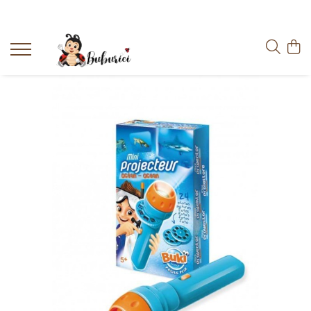
Categorii
Educative
Interactive
Construcții
Accesorii
Exterior
Interior
Bucătărie
Pluș
Muzicale
Bebeluși
Diverse