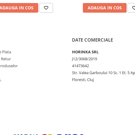
ADAUGA IN COS
ADAUGA IN COS
 rotație
ței cu dizolvant pe bază de
DATE COMERCIALE
acuri de unghii
 Plata
HORINKA SRL
e Retur
J12/3068/2019
Produselor
41473642
ricol de înghițire
Str. Valea Garboului 10 Sc. 1 Et. 5 Ap
L
Floresti, Cluj
unerea la căldură/flacără