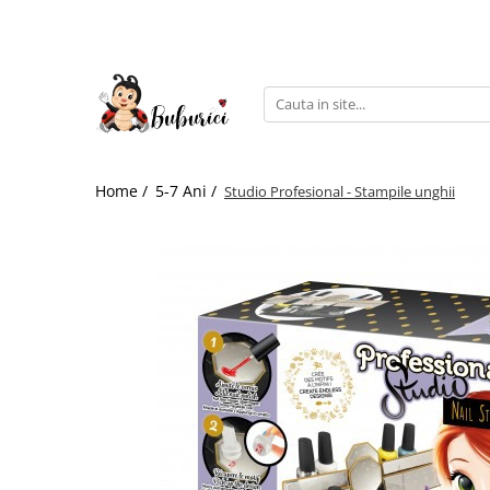
Categorii
Educative
Interactive
Construcții
Home /
5-7 Ani /
Studio Profesional - Stampile unghii
Accesorii
Exterior
Interior
Bucătărie
Pluș
Muzicale
Bebeluși
Diverse