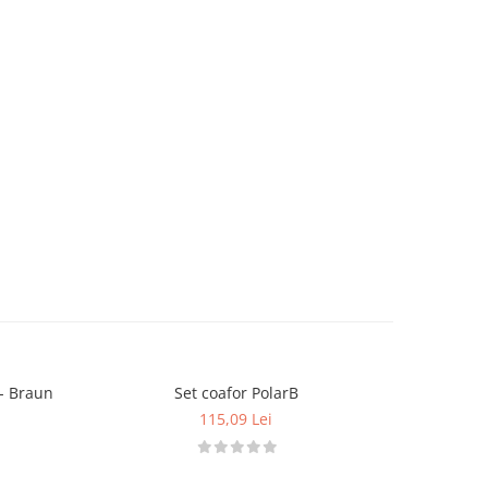
 - Braun
Set coafor PolarB
Bust Princ
115,09 Lei