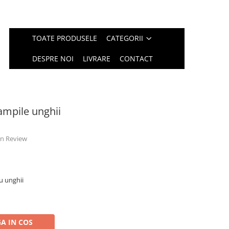
TOATE PRODUSELE
CATEGORII
DESPRE NOI
LIVRARE
CONTACT
tampile unghii
 un Review
u unghii
A IN COS