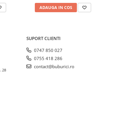
ADAUGA IN COS
AD
SUPORT CLIENTI
0747 850 027
0755 418 286
contact@buburici.ro
. 28