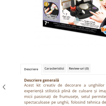
Păpuși
Mașinuțe
0-1 Ani
2-4 Ani
5-7 Ani
8-10 Ani
+10 Ani
Caracteristici
Review-uri
(0)
Descriere
Descriere generală
Acest kit creativ de decorare a unghiilor
experiență stilistică plină de culoare și im
micii pasionați de frumusețe, setul permit
spectaculoase pe unghii, folosind tehnica de