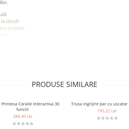
ilor.
nală
a detalii
tre prieteni
istic
arent), câte
12 ml fiecare
dele
enelor
e ojă
PRODUSE SIMILARE
re corectă
ntru a crea
peste 100 de
le complexe.
Printesa Coralie Interactiva 30
Trusa ingrijire par cu uscator
functii
195,22 Lei
284,30 Lei