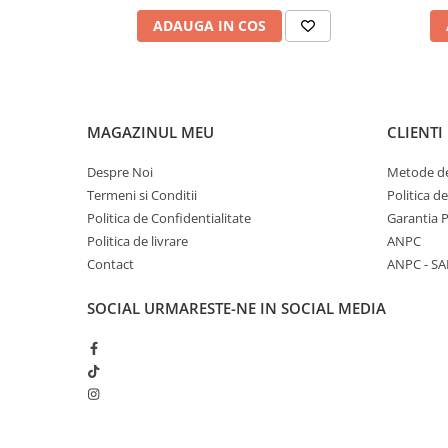
Preiei modelul pe ștampilă
ADAUGA IN COS
Transferi pe unghie prin mișcare ușoară de
Asigură curățarea ștampilei, racletei și matri
acetonă (de către un adult).
Detalii tehnice
MAGAZINUL MEU
CLIENTI
Dimensiuni cutie:
24.3 x 9 x 21 cm
Materiale: oțel inoxidabil, silicon, plastic, l
Despre Noi
Metode de
Atenționări
Termeni si Conditii
Politica d
Vârsta recomandată:
7+ ani
Politica de Confidentialitate
Garantia 
Nu este potrivit pentru copiii sub 3 ani –
pe
Politica de livrare
ANPC
Necesită
supravegherea unui adult
Contact
ANPC - SA
Conține produse
inflamabile
– evitați exp
Culorile și conținutul pot varia
SOCIAL
URMARESTE-NE IN SOCIAL MEDIA