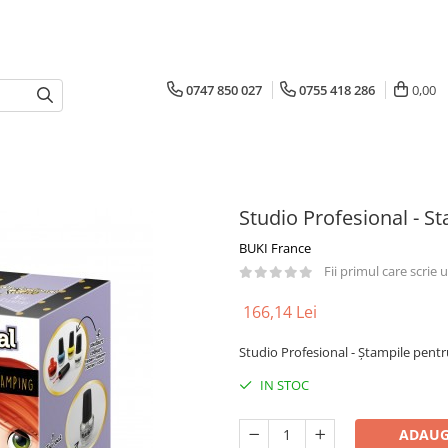
0747 850 027
0755 418 286
0,00
Studio Profesional - S
BUKI France
Fii primul care scrie
166,14 Lei
Studio Profesional - Ștampile pentr
IN STOC
ADAUG