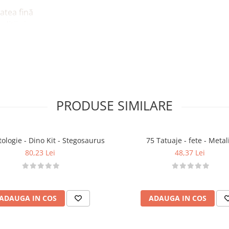
atea fină
ndiții sigure
ă laterală
PRODUSE SIMILARE
ologie - Dino Kit - Stegosaurus
75 Tatuaje - fete - Metal
80,23 Lei
48,37 Lei
ADAUGA IN COS
ADAUGA IN COS