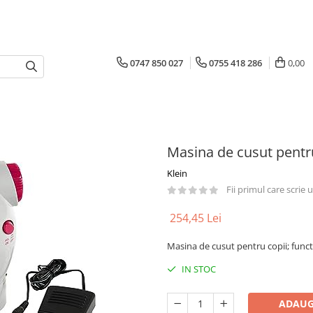
0747 850 027
0755 418 286
0,00
Masina de cusut pentr
Klein
Fii primul care scrie
254,45 Lei
Masina de cusut pentru copii; funct
IN STOC
ADAUG