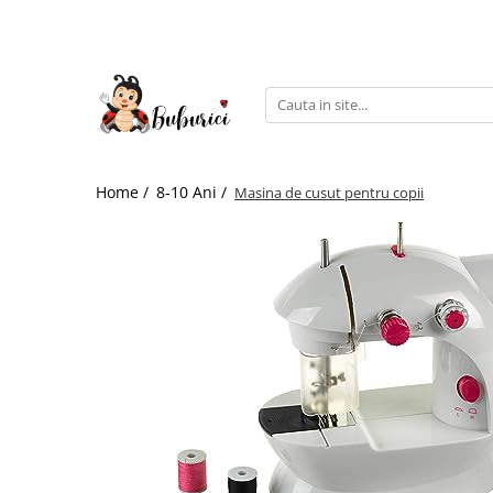
Categorii
Educative
Interactive
Construcții
Home /
8-10 Ani /
Masina de cusut pentru copii
Accesorii
Exterior
Interior
Bucătărie
Pluș
Muzicale
Bebeluși
Diverse