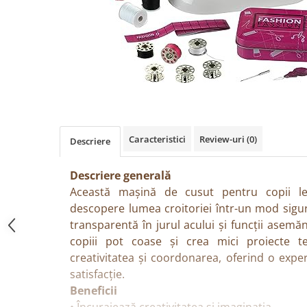
Păpuși
Mașinuțe
0-1 Ani
2-4 Ani
5-7 Ani
8-10 Ani
+10 Ani
Caracteristici
Review-uri
(0)
Descriere
Descriere generală
Această mașină de cusut pentru copii le
descopere lumea croitoriei într-un mod sigur
transparentă în jurul acului și funcții asemă
copiii pot coase și crea mici proiecte tex
creativitatea și coordonarea, oferind o exper
satisfacție.
Beneficii