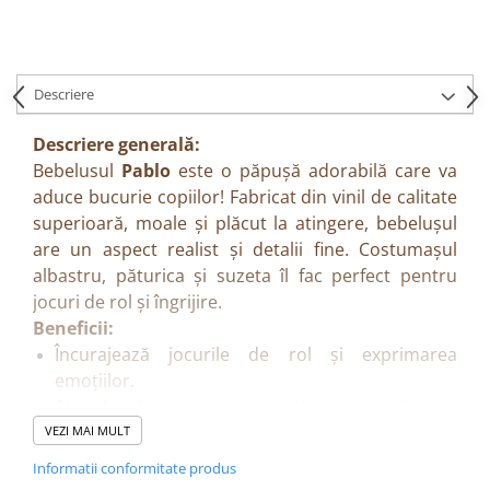
Descriere
Descriere generală:
Bebelusul
Pablo
este o păpușă adorabilă care va
aduce bucurie copiilor! Fabricat din vinil de calitate
superioară, moale și plăcut la atingere, bebelușul
are un aspect realist și detalii fine. Costumașul
albastru, păturica și suzeta îl fac perfect pentru
jocuri de rol și îngrijire.
Beneficii:
Încurajează jocurile de rol și exprimarea
emoțiilor.
Stimulează imaginația și creativitatea copiilor.
Dezvoltă empatia și abilitățile sociale.
VEZI MAI MULT
Materiale sigure, conforme standardelor
Informatii conformitate produs
europene.