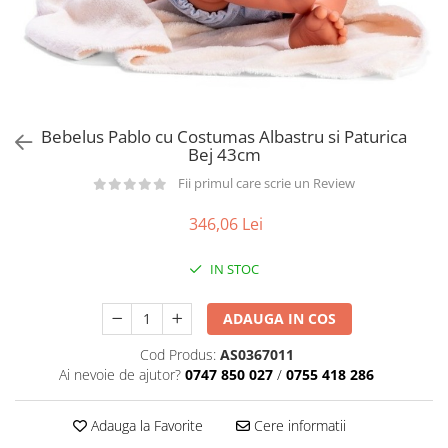
Păpuși
Mașinuțe
0-1 Ani
2-4 Ani
5-7 Ani
Bebelus Pablo cu Costumas Albastru si Paturica
Bej 43cm
8-10 Ani
Fii primul care scrie un Review
+10 Ani
346,06 Lei
IN STOC
ADAUGA IN COS
Cod Produs:
AS0367011
Ai nevoie de ajutor?
0747 850 027
/
0755 418 286
Adauga la Favorite
Cere informatii