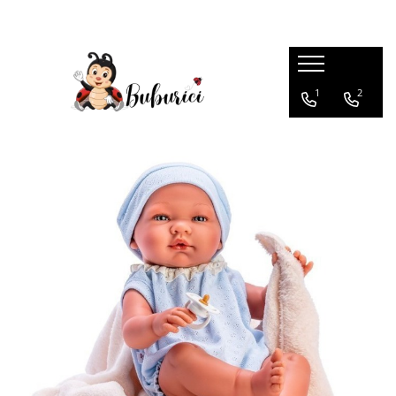
Categorii
1
2
Educative
Interactive
Construcții
Accesorii
Exterior
Interior
Bucătărie
Pluș
Muzicale
Bebeluși
Diverse