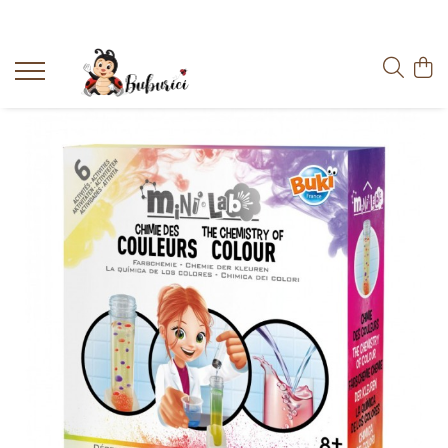
Categorii
Educative
Interactive
Construcții
Accesorii
Exterior
Interior
Bucătărie
Pluș
Muzicale
Bebeluși
Diverse