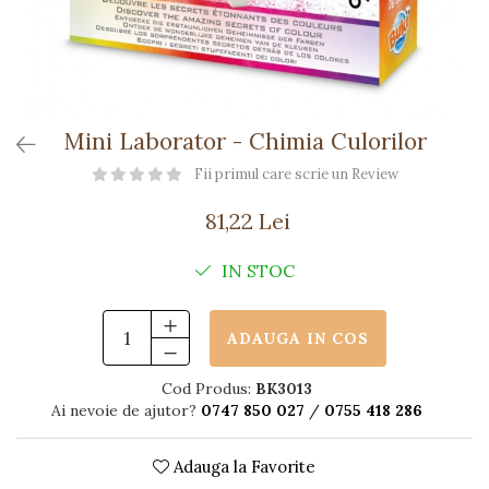
Păpuși
Mașinuțe
0-1 Ani
2-4 Ani
5-7 Ani
Mini Laborator - Chimia Culorilor
8-10 Ani
Fii primul care scrie un Review
+10 Ani
81,22 Lei
IN STOC
ADAUGA IN COS
Cod Produs:
BK3013
Ai nevoie de ajutor?
0747 850 027
/
0755 418 286
Adauga la Favorite