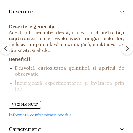
Descriere
Descriere generală:
Acest kit permite desfășurarea a
6 activități
captivante
care explorează magia culorilor,
inclusiv lampa cu lavă, supa magică, cocktail-ul de
densitate și altele.
Beneficii:
Dezvoltă curiozitatea științifică și spiritul de
observație
Încurajează experimentarea și învățarea prin
joc
Stimulează creativitatea și gândirea critică
VEZI MAI MULT
Permite înțelegerea principiilor de bază ale
chimiei și amestecării culorilor
Informatii conformitate produs
Conținut kit:
Caracteristici
Colorant roșu (5 ml), albastru (5 ml), galben (5