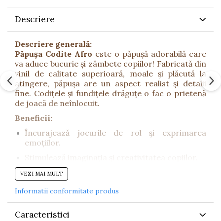
Descriere
Descriere generală:
Păpușa Codite Afro
este o păpușă adorabilă care
va aduce bucurie și zâmbete copiilor! Fabricată din
vinil de calitate superioară, moale și plăcută la
atingere, păpușa are un aspect realist și detalii
fine. Codițele și fundițele drăguțe o fac o prietenă
de joacă de neînlocuit.
Beneficii:
Încurajează jocurile de rol și exprimarea
emoțiilor.
Stimulează imaginația și creativitatea copiilor.
Dezvoltă abilitățile sociale și empatia.
VEZI MAI MULT
Materiale sigure, conforme standardelor
Informatii conformitate produs
europene.
Design realist și detalii atent lucrate, cu
Caracteristici