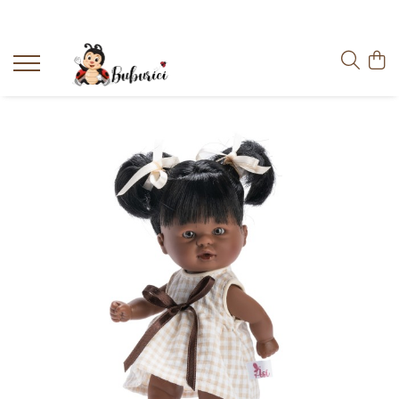
Categorii
Educative
Interactive
Construcții
Accesorii
Exterior
Interior
Bucătărie
Pluș
Muzicale
Bebeluși
Diverse