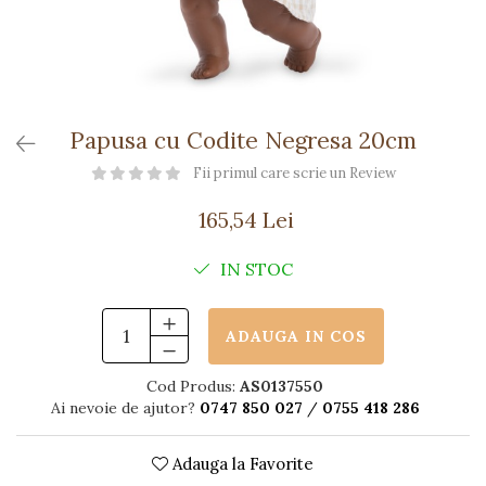
Păpuși
Mașinuțe
0-1 Ani
2-4 Ani
5-7 Ani
Papusa cu Codite Negresa 20cm
8-10 Ani
Fii primul care scrie un Review
+10 Ani
165,54 Lei
IN STOC
ADAUGA IN COS
Cod Produs:
AS0137550
Ai nevoie de ajutor?
0747 850 027
/
0755 418 286
Adauga la Favorite