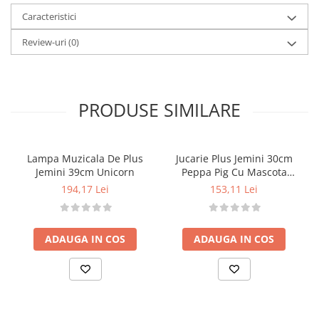
Construită din materiale sigure, conforme
Caracteristici
standardelor europene.
Review-uri
(0)
Design realist, cu atenție la detalii și accesorii
delicate.
Caracteristici:
Culoarea părului: brunet, lung.
PRODUSE SIMILARE
Culoarea ochilor: negri.
Etnie: caucaziană.
Dimensiune: 40 cm.
Lampa Muzicala De Plus
Jucarie Plus Jemini 30cm
Funcții: articulații mobile la mâini și picioare.
Jemini 39cm Unicorn
Peppa Pig Cu Mascota
Accesorii: băscuță galbenă, rochiță elegantă.
Unicorn
194,17 Lei
153,11 Lei
Particularități: gene lungi uimitoare.
Material: capul, mâinile și picioarele din vinil
moale, plăcut la atingere.
ADAUGA IN COS
ADAUGA IN COS
Fabricată în Spania –
ASIVIL
, brand recunoscut
pentru păpuși de calitate superioară.
Detalii tehnice:
Nu conține ftalați.