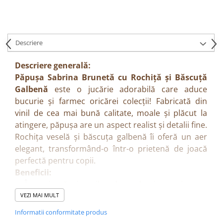
Descriere
Descriere generală:
Păpușa Sabrina Brunetă cu Rochiță și Băscuță
Galbenă
este o jucărie adorabilă care aduce
bucurie și farmec oricărei colecții! Fabricată din
vinil de cea mai bună calitate, moale și plăcut la
atingere, păpușa are un aspect realist și detalii fine.
Rochița veselă și băscuța galbenă îi oferă un aer
elegant, transformând-o într-o prietenă de joacă
perfectă pentru copii.
Beneficii:
Încurajează jocurile de rol și exprimarea
emoțiilor.
VEZI MAI MULT
Stimulează imaginația și creativitatea.
Informatii conformitate produs
Dezvoltă empatia și abilitățile sociale.