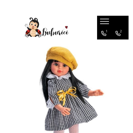
Categorii
1
2
Educative
Interactive
Construcții
Accesorii
Exterior
Interior
Bucătărie
Pluș
Muzicale
Bebeluși
Diverse