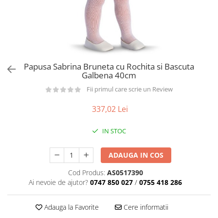
Păpuși
Mașinuțe
0-1 Ani
2-4 Ani
5-7 Ani
Papusa Sabrina Bruneta cu Rochita si Bascuta
Galbena 40cm
8-10 Ani
Fii primul care scrie un Review
+10 Ani
337,02 Lei
IN STOC
ADAUGA IN COS
Cod Produs:
AS0517390
Ai nevoie de ajutor?
0747 850 027
/
0755 418 286
Adauga la Favorite
Cere informatii