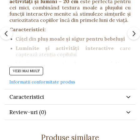
activități și lumini – 20 cm
este perfectă pentru
cei mici, combinând textura moale a plușului cu
funcții interactive menite să stimuleze simțurile și
curiozitatea copiilor încă din primele luni de viață.
Caracteristici:
Cățel din
pluș moale și sigur pentru bebeluși
Luminite și activități interactive
care
captează atenția copilului
Ideală pentru
stimularea senzorială și
dezvoltarea coordonării
VEZI MAI MULT
Dimensiune potrivită pentru mâinile mici ale
Informatii conformitate produs
bebelușului
Funcționează cu
2 baterii LR03 AAA
Caracteristici
(neincluse)
Detalii tehnice:
Review-uri
(0)
Dimensiune produs:
20 cm
Dimensiune ambalaj:
20 x 14 x 21,5 cm
Produse similare
Material:
pluș moale, non-toxic