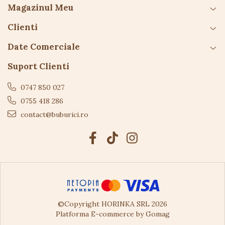
Magazinul Meu
Țineți jucăria
departe de surse de căldură
.
Clienti
Date Comerciale
Suport Clienti
0747 850 027
0755 418 286
contact@buburici.ro
©Copyright HORINKA SRL 2026
Platforma E-commerce by Gomag