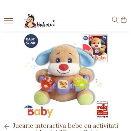
Categorii
Educative
Interactive
Construcții
Accesorii
Exterior
Interior
Bucătărie
Pluș
Muzicale
Bebeluși
Diverse
Jucarie interactiva bebe cu activitati