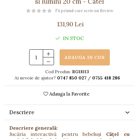
si lumini 20 cm - Catel
Păpuși
Mașinuțe
Fii primul care scrie un Review
0-1 Ani
131,90 Lei
2-4 Ani
IN STOC
5-7 Ani
8-10 Ani
ADAUGA IN COS
+10 Ani
Cod Produs:
RG18113
Ai nevoie de ajutor?
0747 850 027
/
0755 418 286
Adauga la Favorite
Descriere
Descriere generală:
Jucăria interactivă pentru bebeluși
Cățel cu