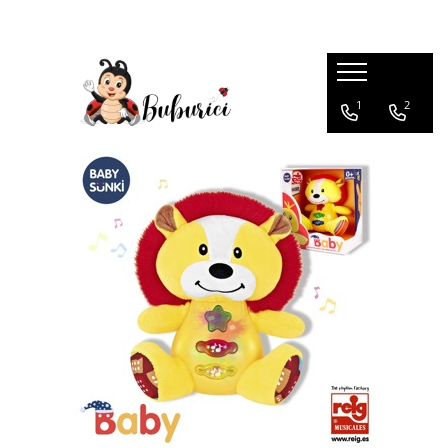
Categorii
1
2
Educative
Interactive
Construcții
Accesorii
Exterior
Interior
Bucătărie
Pluș
Muzicale
Bebeluși
Diverse