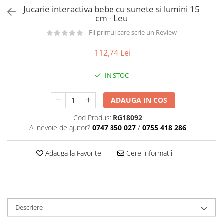
Păpuși
Jucarie interactiva bebe cu sunete si lumini 15
Mașinuțe
cm - Leu
0-1 Ani
Fii primul care scrie un Review
2-4 Ani
112,74 Lei
5-7 Ani
IN STOC
8-10 Ani
+10 Ani
ADAUGA IN COS
Cod Produs:
RG18092
Ai nevoie de ajutor?
0747 850 027
/
0755 418 286
Adauga la Favorite
Cere informatii
Descriere