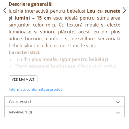
Descriere generală:
Jucăria interactivă pentru bebeluși
Leu cu sunete
și lumini – 15 cm
este ideală pentru stimularea
simțurilor celor mici. Cu textură moale și efecte
luminoase și sonore plăcute, acest leu din pluș
aduce bucurie, confort și dezvoltare senzorială
bebelușilor încă din primele luni de viață.
Caracteristici:
Leu din
pluș moale, sigur pentru bebeluși
Efecte
sonore și luminoase
blânde și atractive
Design prietenos, potrivit pentru
joacă și
relaxare
VEZI MAI MULT
Funcționează cu
2 baterii R6 AA (neincluse)
Informatii conformitate produs
Materiale non-toxice, conforme standardelor de
siguranță pentru bebeluși
Caracteristici
Detalii tehnice:
Review-uri
(0)
Dimensiune produs:
15 cm
Dimensiune ambalaj:
18,5 x 12 x 21 cm
Material:
pluș moale, non-toxic