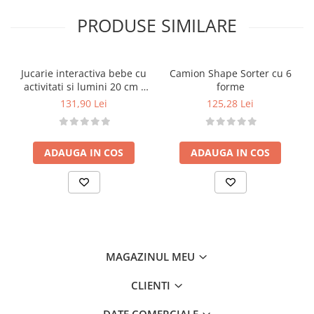
Vârstă recomandată:
0 luni+
PRODUSE SIMILARE
Beneficii:
Stimulează
auzul și văzul
prin lumini și sunete
plăcute
Jucarie interactiva bebe cu
Camion Shape Sorter cu 6
Ajută la
dezvoltarea coordonării mână-ochi
activitati si lumini 20 cm -
forme
Încurajează
explorarea senzorială și
Elefant
131,90 Lei
125,28 Lei
curiozitatea naturală
Oferă
confort emoțional
și senzație de
siguranță bebelușului
ADAUGA IN COS
ADAUGA IN COS
Avertismente:
Nu lăsați ambalajele la îndemâna copilului.
Îndepărtați ambalajul înainte de oferirea jucăriei
copilului.
A se folosi
sub supravegherea unui adult
.
Păstrați instrucțiunile și etichetele pentru
MAGAZINUL MEU
referințe viitoare.
Țineți jucăria
departe de surse de căldură
.
CLIENTI