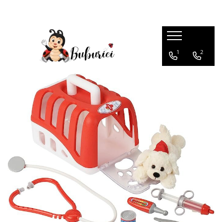
Categorii
1
2
Educative
Interactive
Construcții
Accesorii
Exterior
Interior
Bucătărie
Pluș
Muzicale
Bebeluși
Diverse