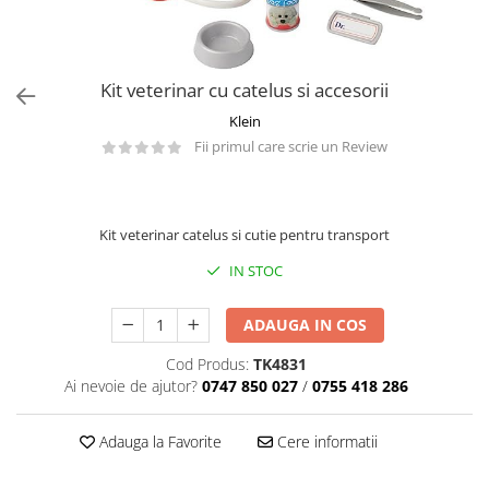
Păpuși
Mașinuțe
0-1 Ani
Kit veterinar cu catelus si accesorii
2-4 Ani
Klein
5-7 Ani
Fii primul care scrie un Review
8-10 Ani
+10 Ani
Kit veterinar catelus si cutie pentru transport
IN STOC
ADAUGA IN COS
Cod Produs:
TK4831
Ai nevoie de ajutor?
0747 850 027
/
0755 418 286
Adauga la Favorite
Cere informatii