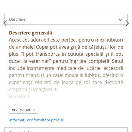
Descriere
Descriere generală
Acest set adorabil este perfect pentru micii iubitori
de animale! Copiii pot avea grijă de cățelușul lor de
pluș, îl pot transporta în cutiuța specială și îl pot
duce „la veterinar” pentru îngrijire completă. Setul
include instrumente medicale de jucărie, accesorii
pentru hrană și un cățel moale și iubitor, oferind o
experiență realistă de joacă de rol care dezvoltă
empatia și imaginația.
Beneficii
• Dezvoltă empatia și grija față de animale
• Încurajează jocul de rol și imaginația
VEZI MAI MULT
• Ajută la dezvoltarea abilităților sociale și
Informatii conformitate produs
emoționale
• Oferă o experiență completă de joc „doctor