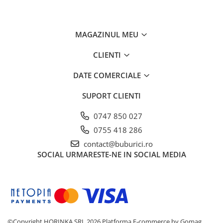
meseriilor salvatorilor
Detalii tehnice
Dimensiuni fiecare puzzle:
14 × 11 cm
MAGAZINUL MEU
Vârsta recomandată:
2 ani+
CLIENTI
Material sigur, prietenos cu mediul
Ambalaj eco — „Protejăm copacii”
DATE COMERCIALE
Atenționări
A se utiliza sub supravegherea unui adult
SUPORT CLIENTI
Îndepărtați ambalajul înainte de utilizare
Conține piese — nu este potrivit pentru copiii
0747 850 027
sub 2 ani
fără supraveghere
0755 418 286
contact@buburici.ro
SOCIAL
URMARESTE-NE IN SOCIAL MEDIA
©Copyright HORINKA SRL 2026
Platforma E-commerce by Gomag