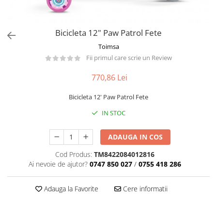
Păpuși
Mașinuțe
0-1 Ani
Bicicleta 12" Paw Patrol Fete
2-4 Ani
Toimsa
Fii primul care scrie un Review
5-7 Ani
8-10 Ani
770,86 Lei
+10 Ani
Bicicleta 12' Paw Patrol Fete
IN STOC
ADAUGA IN COS
Cod Produs:
TM8422084012816
Ai nevoie de ajutor?
0747 850 027
/
0755 418 286
Adauga la Favorite
Cere informatii