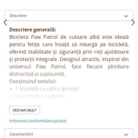
Descriere
Descriere generală:
Bicicleta Paw Patrol de culoare albă este ideală
pentru fetițe care învață să meargă pe bicicletă,
oferind stabilitate și siguranță prin roți ajutătoare
și protecții integrate. Designul atractiv, inspirat din
universul Paw Patrol, face fiecare plimbare
distractivă și captivantă.
Conținutul setului:
1 bicicletă cu cadru din oțel
Șa și ghidon reglabile
Protecții lanț și noroi față-spate
2 frâne
VEZI MAI MULT
2 roți mici ajutătoare pentru stabilitate
Informatii conformitate produs
Coș frontal pentru obiecte mici
Scaun pentru păpuși sau plușuri
Caracteristici