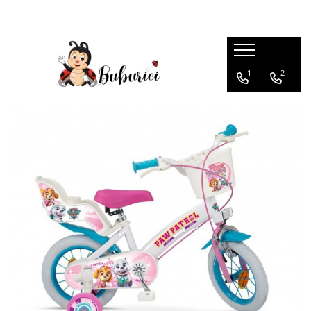
Categorii
1
2
Educative
Interactive
Construcții
Accesorii
Exterior
Interior
Bucătărie
Pluș
Muzicale
Bebeluși
Diverse