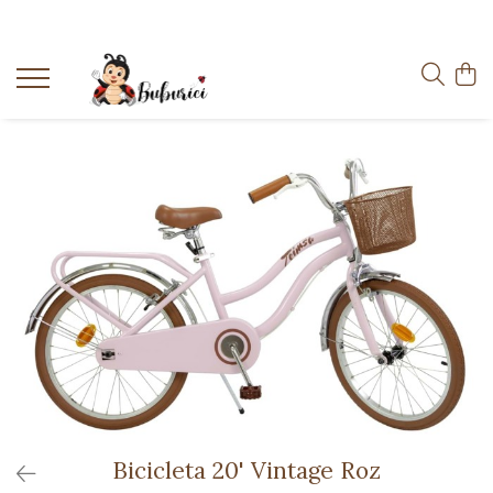
Categorii
Educative
Interactive
Construcții
Accesorii
Exterior
Interior
Bucătărie
Pluș
Muzicale
Bebeluși
Diverse
Bicicleta 20' Vintage Roz