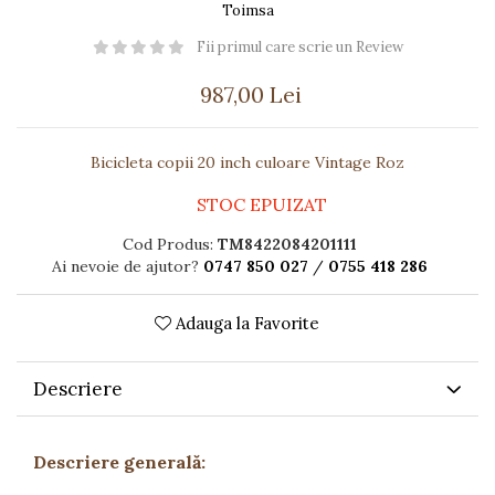
Păpuși
Toimsa
Mașinuțe
Fii primul care scrie un Review
0-1 Ani
987,00 Lei
2-4 Ani
5-7 Ani
Bicicleta copii 20 inch culoare Vintage Roz
8-10 Ani
STOC EPUIZAT
+10 Ani
Cod Produs:
TM8422084201111
Ai nevoie de ajutor?
0747 850 027
/
0755 418 286
Adauga la Favorite
Descriere
Descriere generală: