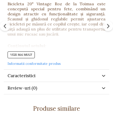
Bicicleta 20" Vintage Roz de la Toimsa este
concepută special pentru fete, combinând un
design atractiv cu funcționalitate și siguranță.
Scaunul și ghidonul reglabile permit ajustarea
bicicletei pe măsură ce copilul crește, iar coșul din
față adaugă un plus de utilitate pentru transportul
unui mic rucsac sau jucării.
Conținutul setului:
VEZI MAI MULT
1 bicicletă 20" cu pedale
Informatii conformitate produs
1 coș frontal pentru rucsac sau jucării
Caracteristici
Caracteristici tehnice:
Cod Produs: TM8422084201111
Review-uri
(0)
Brand: Toimsa
Tip produs: Bicicletă cu pedale
Produse similare
Diametru roți: 20 inch