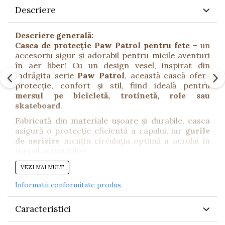
Descriere
Descriere generală:
Casca de protecție Paw Patrol pentru fete
– un
accesoriu sigur și adorabil pentru micile aventuri
în aer liber! Cu un design vesel, inspirat din
îndrăgita serie
Paw Patrol
, această cască oferă
protecție, confort și stil, fiind ideală pentru
mersul pe bicicletă, trotinetă, role sau
skateboard
.
Fabricată din materiale ușoare și durabile, casca
asigură o protecție eficientă a capului, iar
gurile
de aerisire
mențin circulația optimă a aerului în
timpul activităților.
Caracteristici:
VEZI MAI MULT
Design colorat și atrăgător, cu personajele
Paw
Informatii conformitate produs
Patrol pentru fete
.
Ventilație activă
– guri de aerisire multiple
Caracteristici
pentru confort.