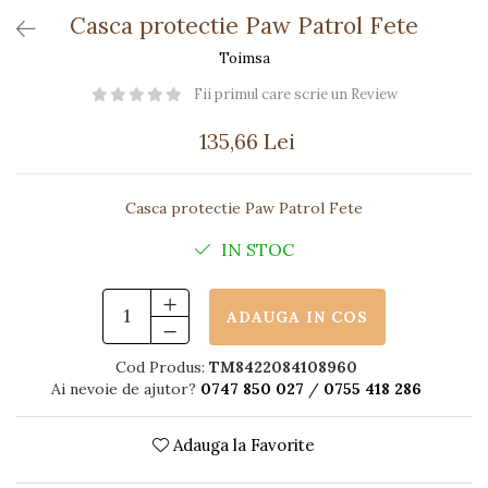
Păpuși
Casca protectie Paw Patrol Fete
Mașinuțe
Toimsa
0-1 Ani
Fii primul care scrie un Review
2-4 Ani
5-7 Ani
135,66 Lei
8-10 Ani
+10 Ani
Casca protectie Paw Patrol Fete
IN STOC
ADAUGA IN COS
Cod Produs:
TM8422084108960
Ai nevoie de ajutor?
0747 850 027
/
0755 418 286
Adauga la Favorite