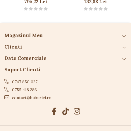
795,22 Lei
132,88 Lei
A se utiliza
sub supravegherea unui adult
.
Verificați fixarea corectă înainte de utilizare.
Nu este destinată utilizării în sporturi extreme.
Culorile pot varia ușor față de imagini.
Magazinul Meu
Clienti
Date Comerciale
Suport Clienti
0747 850 027
0755 418 286
contact@buburici.ro