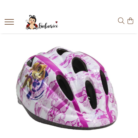
Categorii
Educative
Interactive
Construcții
Accesorii
Exterior
Interior
Bucătărie
Pluș
Muzicale
Bebeluși
Diverse