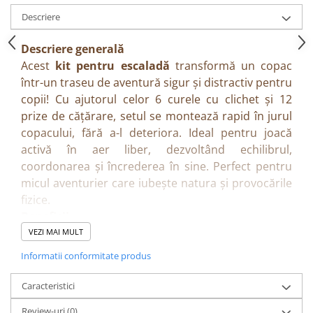
Descriere
Descriere generală
Acest
kit pentru escaladă
transformă un copac
într-un traseu de aventură sigur și distractiv pentru
copii! Cu ajutorul celor 6 curele cu clichet și 12
prize de cățărare, setul se montează rapid în jurul
copacului, fără a-l deteriora. Ideal pentru joacă
activă în aer liber, dezvoltând echilibrul,
coordonarea și încrederea în sine. Perfect pentru
micul aventurier care iubește natura și provocările
fizice.
Beneficii
• Încurajează activitatea fizică în aer liber
VEZI MAI MULT
• Dezvoltă echilibrul, forța și coordonarea
Informatii conformitate produs
• Ușor de instalat — nu necesită scule speciale
• Sistem sigur, stabil și reglabil
Caracteristici
• Poate susține utilizatori de până la 100 kg —
Review-uri
(0)