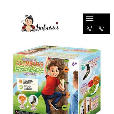
Categorii
1
2
Educative
Interactive
Construcții
Accesorii
Exterior
Interior
Bucătărie
Pluș
Muzicale
Bebeluși
Diverse