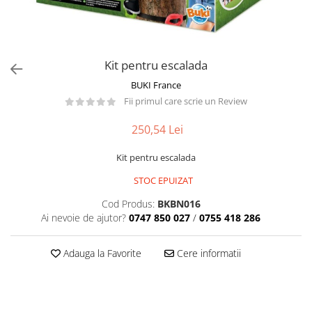
Păpuși
Mașinuțe
0-1 Ani
Kit pentru escalada
2-4 Ani
BUKI France
5-7 Ani
Fii primul care scrie un Review
8-10 Ani
250,54 Lei
+10 Ani
Kit pentru escalada
STOC EPUIZAT
Cod Produs:
BKBN016
Ai nevoie de ajutor?
0747 850 027
/
0755 418 286
Adauga la Favorite
Cere informatii