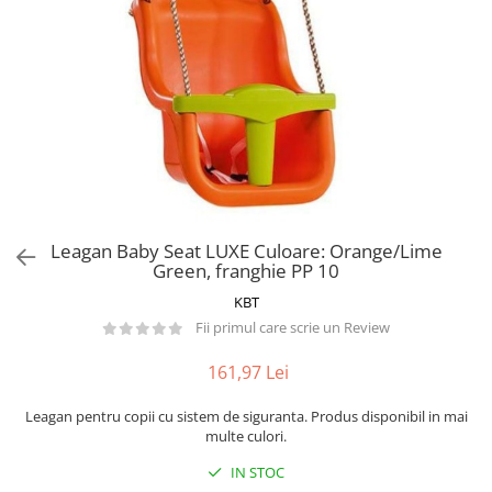
Păpuși
Mașinuțe
0-1 Ani
2-4 Ani
5-7 Ani
8-10 Ani
+10 Ani
Leagan Baby Seat LUXE Culoare: Orange/Lime
Green, franghie PP 10
KBT
Fii primul care scrie un Review
161,97 Lei
Leagan pentru copii cu sistem de siguranta. Produs disponibil in mai
multe culori.
IN STOC