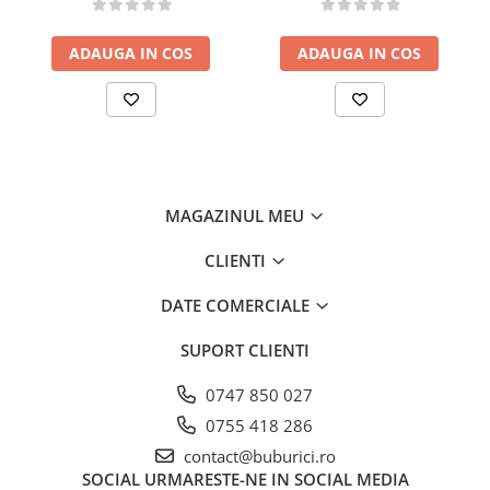
• Inele metalice galvanizate pentru prindere
• Culori: portocaliu & lime green
ADAUGA IN COS
ADAUGA IN COS
Detalii tehnice
• Dimensiuni: 36 × 39 × 49 cm
• Lungime frânghie: 2.1 – 2.5 m (reglabilă)
• Greutate produs: 1.3 kg
• Vârstă recomandată: < 36 luni
• Include leagănul + frânghia
MAGAZINUL MEU
• Sistem de prindere
neinclus
(carabine, bară etc.)
Atenționări
CLIENTI
• Sistemul de susținere nu este inclus — se
DATE COMERCIALE
achiziționează separat
• A se folosi sub supravegherea unui adult
SUPORT CLIENTI
• Verificați prinderea înainte de fiecare utilizare
• Îndepărtați ambalajul înainte de utilizare
0747 850 027
0755 418 286
contact@buburici.ro
SOCIAL
URMARESTE-NE IN SOCIAL MEDIA