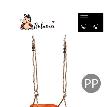
Categorii
1
2
Educative
Interactive
Construcții
Accesorii
Exterior
Interior
Bucătărie
Pluș
Muzicale
Bebeluși
Diverse