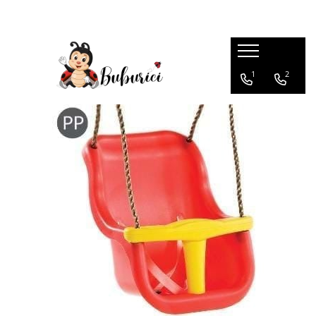
Categorii
1
2
Educative
Interactive
Construcții
Accesorii
Exterior
Interior
Bucătărie
Pluș
Muzicale
Bebeluși
Diverse