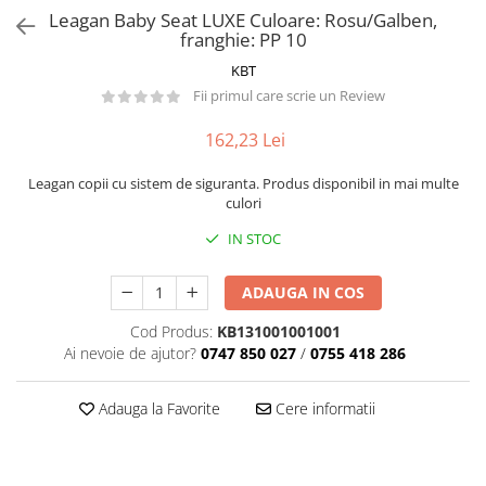
Păpuși
Leagan Baby Seat LUXE Culoare: Rosu/Galben,
Mașinuțe
franghie: PP 10
0-1 Ani
KBT
Fii primul care scrie un Review
2-4 Ani
5-7 Ani
162,23 Lei
8-10 Ani
Leagan copii cu sistem de siguranta. Produs disponibil in mai multe
+10 Ani
culori
IN STOC
ADAUGA IN COS
Cod Produs:
KB131001001001
Ai nevoie de ajutor?
0747 850 027
/
0755 418 286
Adauga la Favorite
Cere informatii