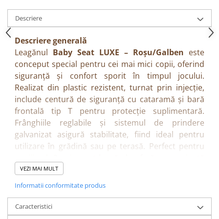
Descriere
Descriere generală
Leagănul
Baby Seat LUXE – Roșu/Galben
este
conceput special pentru cei mai mici copii, oferind
siguranță și confort sporit în timpul jocului.
Realizat din plastic rezistent, turnat prin injecție,
include centură de siguranță cu cataramă și bară
frontală tip T pentru protecție suplimentară.
Frânghiile reglabile și sistemul de prindere
galvanizat asigură stabilitate, fiind ideal pentru
utilizare în grădină sau pe terasă. Perfect pentru
copiii sub 3 ani, acest leagăn le oferă o experiență
sigură și plăcută de balans.
VEZI MAI MULT
Beneficii
Informatii conformitate produs
• Oferă siguranță maximă pentru bebeluși și copii
mici
Caracteristici
• Centură de siguranță + bară frontală T pentru