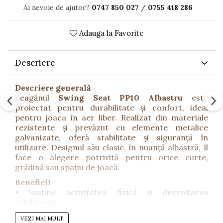
Ai nevoie de ajutor?
0747 850 027
/
0755 418 286
Adauga la Favorite
Descriere
Descriere generală
Leagănul
Swing Seat PP10 Albastru
este
proiectat pentru durabilitate și confort, ideal
pentru joaca în aer liber. Realizat din materiale
rezistente și prevăzut cu elemente metalice
galvanizate, oferă stabilitate și siguranță în
utilizare. Designul său clasic, în nuanță albastră, îl
face o alegere potrivită pentru orice curte,
grădină sau spațiu de joacă.
Beneficii
• Susține activitatea fizică și dezvoltarea
echilibrului
• Materiale rezistente pentru utilizare îndelungată
VEZI MAI MULT
în exterior