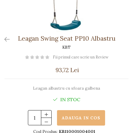
Păpuși
Mașinuțe
0-1 Ani
2-4 Ani
5-7 Ani
Leagan Swing Seat PP10 Albastru
8-10 Ani
KBT
+10 Ani
Fii primul care scrie un Review
93,72 Lei
Leagan albastru cu sfoara galbena
IN STOC
ADAUGA IN COS
Cod Produs:
KB110001004001