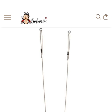
Categorii
Educative
Interactive
Construcții
Accesorii
Exterior
Interior
Bucătărie
Pluș
Muzicale
Bebeluși
Diverse