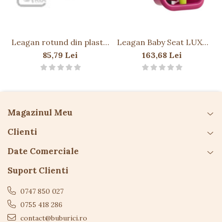
• Montați și verificați corect punctele de prindere
înainte de utilizare
• A se folosi sub supravegherea unui adult pentru
copiii mici
• Îndepărtați ambalajul înainte de utilizare
Leagan rotund din plastic
Leagan Baby Seat LUXE
Monkey PP10 - Rosu
Culoare: purple
85,79 Lei
163,68 Lei
(RAL4006)/lime green,
franghie: PP 10
Magazinul Meu
Clienti
Date Comerciale
Suport Clienti
0747 850 027
0755 418 286
contact@buburici.ro