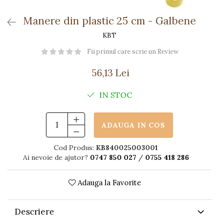
Păpuși
Mașinuțe
Manere din plastic 25 cm - Galbene
0-1 Ani
KBT
2-4 Ani
Fii primul care scrie un Review
5-7 Ani
56,13 Lei
8-10 Ani
+10 Ani
IN STOC
ADAUGA IN COS
Cod Produs:
KB840025003001
Ai nevoie de ajutor?
0747 850 027
/
0755 418 286
Adauga la Favorite
Descriere