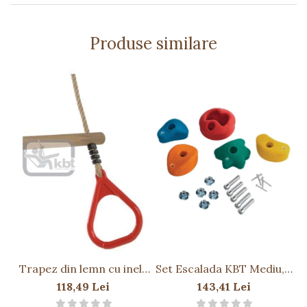
Atenționări
• Montajul trebuie realizat de către un adult
• Recomandată verificarea periodică a prinderilor
Produse similare
pentru siguranță
Trapez din lemn cu inele
Set Escalada KBT Mediu, 5
din plastic PP10, Rosu,
culori
118,49 Lei
143,41 Lei
2,55 m