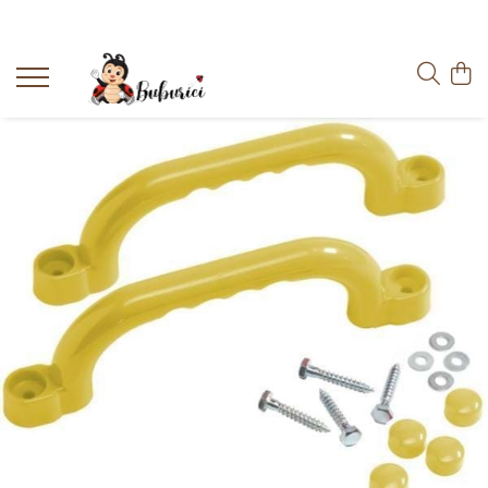
Categorii
Educative
Interactive
Construcții
Accesorii
Exterior
Interior
Bucătărie
Pluș
Muzicale
Bebeluși
Diverse