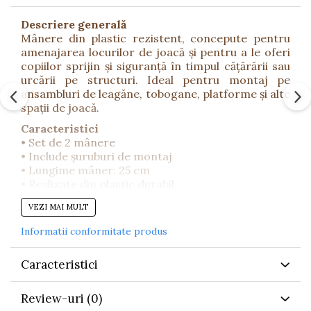
Descriere generală
Mânere din plastic rezistent, concepute pentru
amenajarea locurilor de joacă și pentru a le oferi
copiilor sprijin și siguranță în timpul cățărării sau
urcării pe structuri. Ideal pentru montaj pe
ansambluri de leagăne, tobogane, platforme și alte
spații de joacă.
Caracteristici
• Set de 2 mânere
• Include șuruburi de montaj
• Lungime mâner: 25 cm
• Realizate din plastic durabil
• Potrivite pentru exterior și interior
VEZI MAI MULT
• Culoare: galben
• Instalare facilă
Informatii conformitate produs
Detalii tehnice
• Material: plastic rezistent
Caracteristici
• Lungime: 25 cm
• Culoare: galben
Review-uri
(0)
• Utilizare: exterior / locuri de joacă