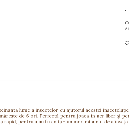
C
Ai
scinanta lume a insectelor cu ajutorul acestei insectolupe!
 mărește de 6 ori. Perfectă pentru joaca în aer liber și pe
tă rapid, pentru a nu fi rănită – un mod minunat de a învăța