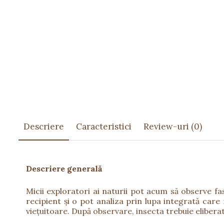
Păpuși
Mașinuțe
0-1 Ani
2-4 Ani
5-7 Ani
8-10 Ani
+10 Ani
Descriere
Caracteristici
Review-uri
(0)
Descriere generală
Micii exploratori ai naturii pot acum să observe fa
recipient și o pot analiza prin lupa integrată care
viețuitoare. După observare, insecta trebuie elibera