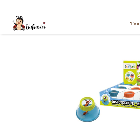
Categorii
Toa
Educative
Interactive
Construcții
Accesorii
Exterior
Interior
Bucătărie
Pluș
Muzicale
Bebeluși
Diverse