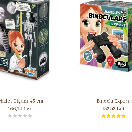
i, pericol de înghițire
chelet Gigant 45 cm
Binoclu Expert
166,14 Lei
152,52 Lei