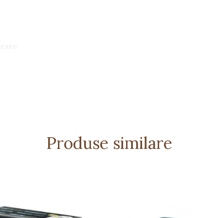
orare
Produse similare
galben, albastru)