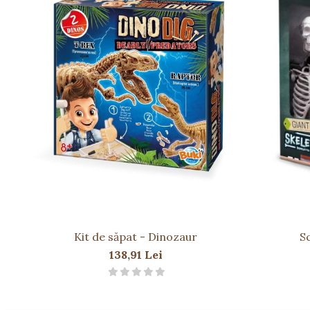
Dimensiuni cutie: 8.00 x 8.00 x 6.50 cm
Vârsta recomandată: 3 ani+
Atenționări
Se recomandă supravegherea unui adult
Nu este potrivit pentru copii sub 3 ani – piese mic
Eliberați insectele imediat după observare
Culorile pot varia
Kit de săpat - Dinozaur
S
138,91 Lei