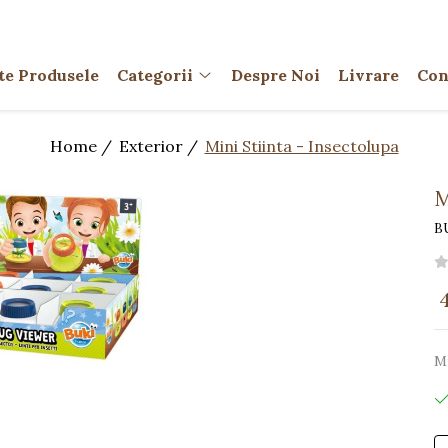
te Produsele
Categorii
Despre Noi
Livrare
Con
Home /
Exterior /
Mini Stiinta - Insectolupa
M
B
4
Mi