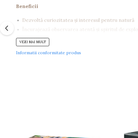
Beneficii
Dezvoltă curiozitatea și interesul pentru natură
Încurajează observarea atentă și spiritul de expl
Ajută la învățarea respectului pentru viețuitoare
VEZI MAI MULT
Perfectă pentru joaca în aer liber
Informatii conformitate produs
Caracteristici
Lupa integrată cu mărire de 6x
Recipient pentru observarea insectelor
Disponibil în mai multe culori (verde, portocaliu, 
Usor de folosit de către copii
Detalii tehnice
Conține: 1 insectolupă