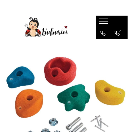
Categorii
1
2
Educative
Interactive
Construcții
Accesorii
Exterior
Interior
Bucătărie
Pluș
Muzicale
Bebeluși
Diverse