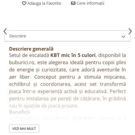
Adauga la Favorite
Cere informatii
Descriere
Descriere generală
Setul de escaladă
KBT mic în 5 culori
, disponibil la
buburici.ro, este alegerea ideală pentru copiii plini
de energie și curiozitate, care adoră aventurile în
aer liber. Conceput pentru a stimula mișcarea,
echilibrul și coordonarea, acest set transformă
joaca într-o experiență activă și educativă. Perfect
pentru instalarea pe pereți de cățărare, în grădină
sau în spațiile de joacă private.
Beneficii
Stimulează dezvoltarea abilităților motorii și a
forței musculare
VEZI MAI MULT
Încurajează jocul activ în aer liber