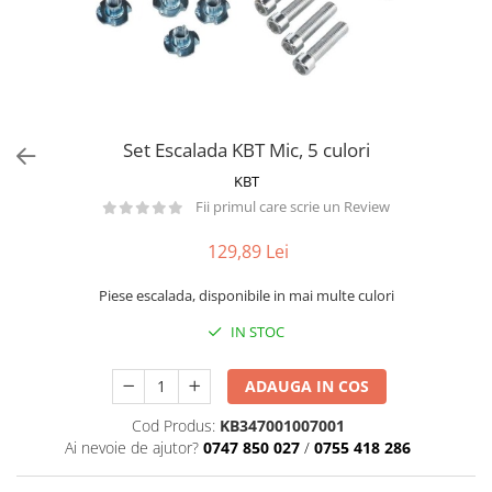
Păpuși
Mașinuțe
0-1 Ani
2-4 Ani
5-7 Ani
Set Escalada KBT Mic, 5 culori
8-10 Ani
KBT
+10 Ani
Fii primul care scrie un Review
129,89 Lei
Piese escalada, disponibile in mai multe culori
IN STOC
ADAUGA IN COS
Cod Produs:
KB347001007001
Ai nevoie de ajutor?
0747 850 027
/
0755 418 286