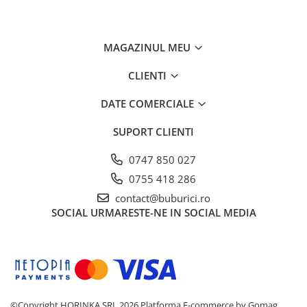
ansambluri de joacă
Atenționări
A se utiliza sub supravegherea unui adult
MAGAZINUL MEU
Verificați regulat prinderile pentru siguranță
optimă
CLIENTI
Montaj pe suprafață solidă conform
instrucțiunilor producătorului
DATE COMERCIALE
Nu lăsați copiii să folosească setul fără
SUPORT CLIENTI
supraveghere
0747 850 027
0755 418 286
contact@buburici.ro
SOCIAL
URMARESTE-NE IN SOCIAL MEDIA
©Copyright HORINKA SRL 2026
Platforma E-commerce by Gomag