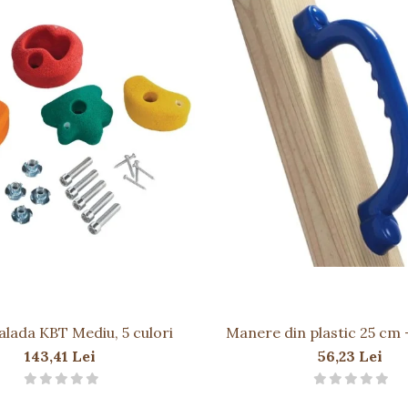
dult
siguranță maximă
oarte mici nesupravegheați
ntele
alada KBT Mediu, 5 culori
Manere din plastic 25 cm 
143,41 Lei
56,23 Lei