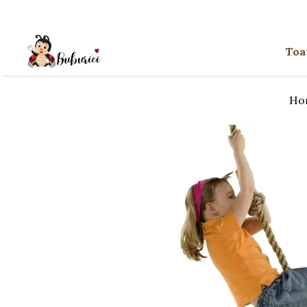
Categorii
Toa
Educative
Interactive
Ho
Construcții
Accesorii
Exterior
Interior
Bucătărie
Pluș
Muzicale
Bebeluși
Diverse