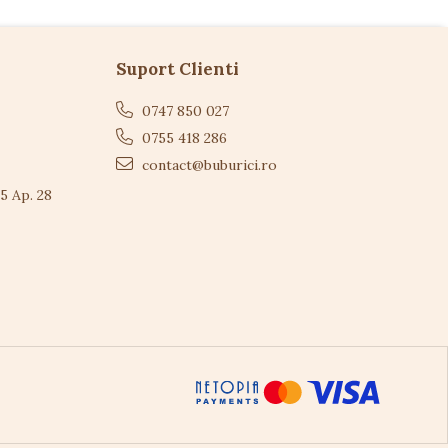
Suport Clienti
0747 850 027
0755 418 286
contact@buburici.ro
 5 Ap. 28