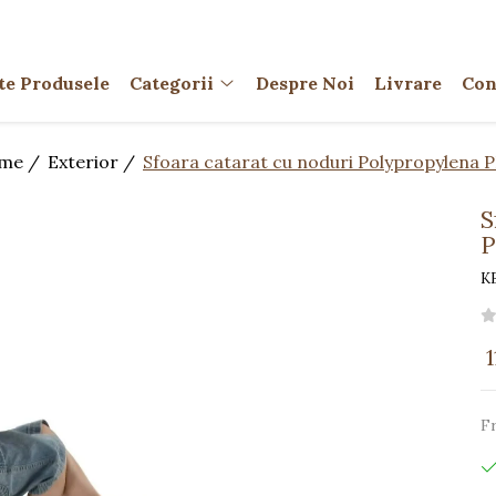
te Produsele
Categorii
Despre Noi
Livrare
Con
me /
Exterior /
Sfoara catarat cu noduri Polypropylena 
S
P
K
1
Fr