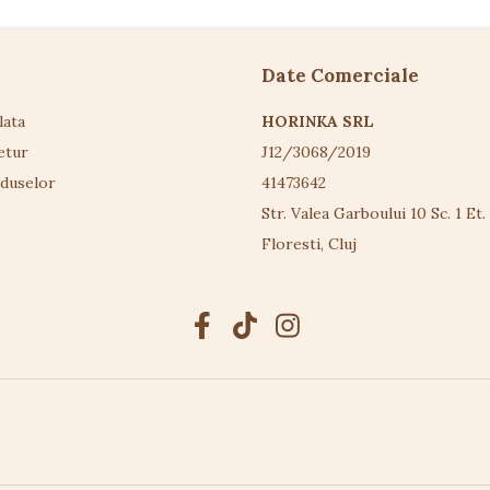
Date Comerciale
lata
HORINKA SRL
etur
J12/3068/2019
oduselor
41473642
Str. Valea Garboului 10 Sc. 1 Et.
Floresti, Cluj