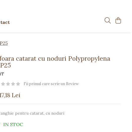
tact
PP25
foara catarat cu noduri Polypropylena
P25
BT
Fii primul care scrie un Review
17,18 Lei
anghie pentru catarat, cu noduri
IN STOC