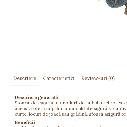
Păpuși
Mașinuțe
0-1 Ani
2-4 Ani
5-7 Ani
8-10 Ani
+10 Ani
Descriere
Caracteristici
Review-uri
(0)
Descriere generală
Sfoara de cățărat cu noduri de la buburici.ro este u
aceasta oferă copiilor o modalitate sigură și captiv
curte, locuri de joacă sau grădină, sfoara asigură or
Beneficii