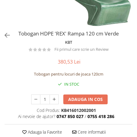
Păpuși
Mașinuțe
0-1 Ani
2-4 Ani
Tobogan HDPE 'REX' Rampa 120 cm Verde
5-7 Ani
KBT
8-10 Ani
Fii primul care scrie un Review
+10 Ani
380,53 Lei
Tobogan pentru locuri de joaca 120cm
IN STOC
ADAUGA IN COS
Cod Produs:
KB416012002001
Ai nevoie de ajutor?
0747 850 027
/
0755 418 286
Adauga la Favorite
Cere informatii