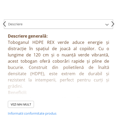
Descriere
Descriere
generală:
Toboganul HDPE REX verde aduce energie și
distracție în spațiul de joacă al copiilor. Cu o
lungime de 120 cm și o nuanță verde vibrantă,
acest tobogan oferă coborâri rapide și pline de
bucurie. Construit din polietilenă de înaltă
densitate (HDPE), este extrem de durabil și
rezistent la intemperii, perfect pentru curți și
grădini.
Beneficii:
• stimulează mișcarea activă în aer liber
• dezvoltă echilibrul, coordonarea și motricitatea
VEZI MAI MULT
fină
Informatii conformitate produs