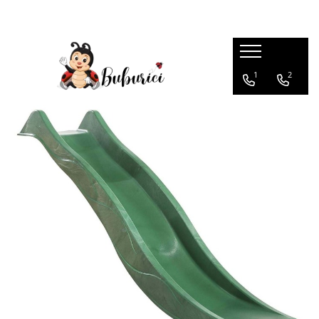
Categorii
1
2
Educative
Interactive
Construcții
Accesorii
Exterior
Interior
Bucătărie
Pluș
Muzicale
Bebeluși
Diverse