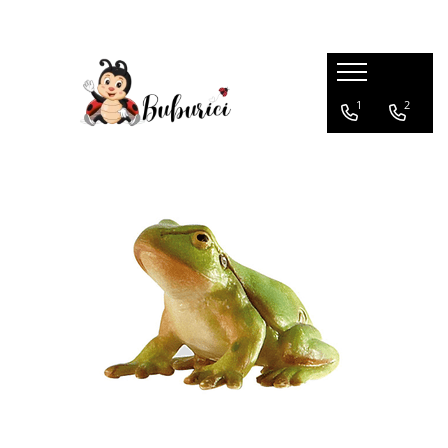
Categorii
1
2
Educative
Interactive
Construcții
Accesorii
Exterior
Interior
Bucătărie
Pluș
Muzicale
Bebeluși
Diverse