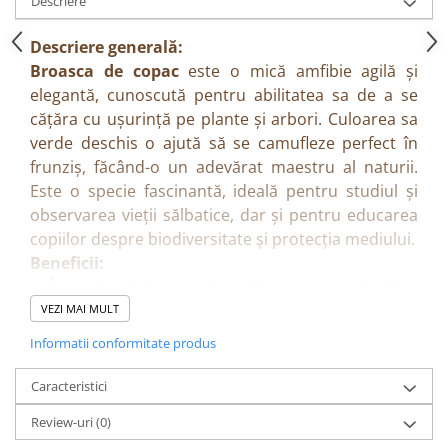
Descriere
Descriere generală:
Broasca de copac
este o mică amfibie agilă și
elegantă, cunoscută pentru abilitatea sa de a se
cățăra cu ușurință pe plante și arbori. Culoarea sa
verde deschis o ajută să se camufleze perfect în
frunziș, făcând-o un adevărat maestru al naturii.
Este o specie fascinantă, ideală pentru studiul și
observarea vieții sălbatice, dar și pentru educarea
copiilor despre biodiversitate și protecția mediului.
Beneficii:
Încurajează interesul copiilor pentru știință și
lumea naturală.
VEZI MAI MULT
Poate fi folosită în activități educative despre
Informatii conformitate produs
habitate, adaptare și ecosisteme.
Stimulează curiozitatea și empatia față de
Caracteristici
animale.
Review-uri
(0)
Caracteristici: