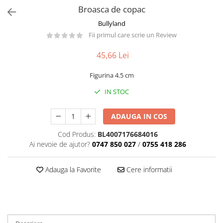
Păpuși
Broasca de copac
Mașinuțe
Bullyland
0-1 Ani
Fii primul care scrie un Review
2-4 Ani
45,66 Lei
5-7 Ani
Figurina 4.5 cm
8-10 Ani
IN STOC
+10 Ani
ADAUGA IN COS
Cod Produs:
BL4007176684016
Ai nevoie de ajutor?
0747 850 027
/
0755 418 286
Adauga la Favorite
Cere informatii