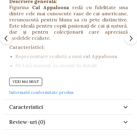
Descriere generală:
Figurina
Cal Appaloosa
redă cu fidelitate una
dintre cele mai cunoscute rase de cai americane,
recunoscută pentru blana sa cu pete distinctive.
Este ideală pentru copiii pasionați de cai și natură,
dar și pentru colecționarii care apreciază
modelele realiste.
Caracteristici:
Reprezentare realistă a unui
cal Appaloosa
Pictată manual, cu atenție la detalii
Realizată din
material plastic rezistent și
sigur pentru copii
VEZI MAI MULT
Potrivită pentru
jocuri de rol
,
colecții
Informatii conformitate produs
tematice
sau
activități educative
Detalii tehnice:
Caracteristici
Dimensiune:
14,5 cm
Review-uri
(0)
Material:
plastic non-toxic, fără PVC
Vârstă recomandată:
3 ani+