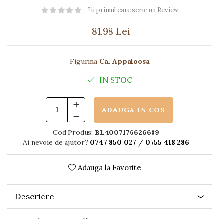
Păpuși
Fii primul care scrie un Review
Mașinuțe
81,98 Lei
0-1 Ani
2-4 Ani
Figurina
Cal Appaloosa
5-7 Ani
8-10 Ani
IN STOC
+10 Ani
ADAUGA IN COS
Cod Produs:
BL4007176626689
Ai nevoie de ajutor?
0747 850 027
/
0755 418 286
Adauga la Favorite
Descriere