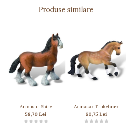
Beneficii:
Produse similare
Încurajează
curiozitatea față de animale și
lumea cailor
Dezvoltă
imaginația și jocul creativ
Ajută la
recunoașterea raselor de cai și a
caracteristicilor lor
Poate fi folosită în
jocuri educative
sau
colecții de figurine
Avertismente:
Nu este potrivită pentru copiii sub 3 ani –
conține piese mici.
A se utiliza
sub supravegherea unui adult
.
Armasar Shire
Armasar Trakehner
59,70 Lei
60,75 Lei