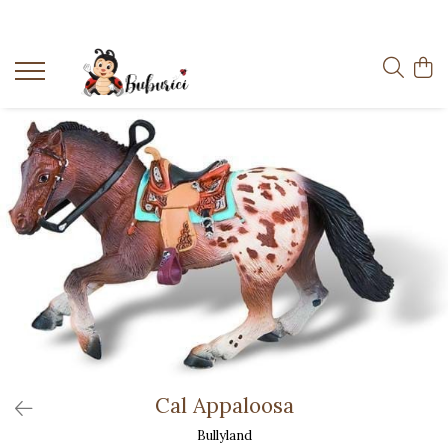
Categorii
Educative
Interactive
Construcții
Accesorii
Exterior
Interior
Bucătărie
Pluș
Muzicale
Bebeluși
Cal Appaloosa
Diverse
Bullyland