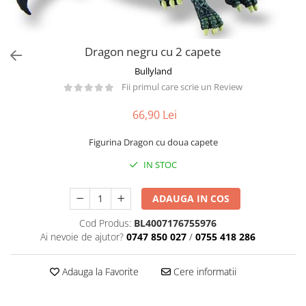
Păpuși
Mașinuțe
0-1 Ani
Dragon negru cu 2 capete
2-4 Ani
Bullyland
5-7 Ani
Fii primul care scrie un Review
8-10 Ani
66,90 Lei
+10 Ani
Figurina Dragon cu doua capete
IN STOC
ADAUGA IN COS
Cod Produs:
BL4007176755976
Ai nevoie de ajutor?
0747 850 027
/
0755 418 286
Adauga la Favorite
Cere informatii