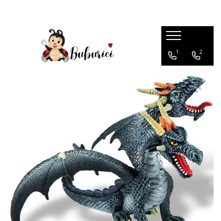
Categorii
1
2
Educative
Interactive
Construcții
Accesorii
Exterior
Interior
Bucătărie
Pluș
Muzicale
Bebeluși
Diverse