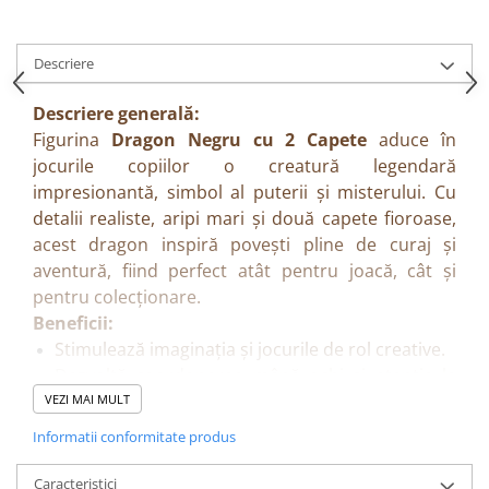
Descriere
Descriere generală:
Figurina
Dragon Negru cu 2 Capete
aduce în
jocurile copiilor o creatură legendară
impresionantă, simbol al puterii și misterului. Cu
detalii realiste, aripi mari și două capete fioroase,
acest dragon inspiră povești pline de curaj și
aventură, fiind perfect atât pentru joacă, cât și
pentru colecționare.
Beneficii:
Stimulează imaginația și jocurile de rol creative.
Dezvoltă coordonarea mână–ochi și atenția la
detalii.
VEZI MAI MULT
Încurajează crearea de povești și scenarii
Informatii conformitate produs
fantastice.
Ideală pentru colecționari și pasionații de
Caracteristici