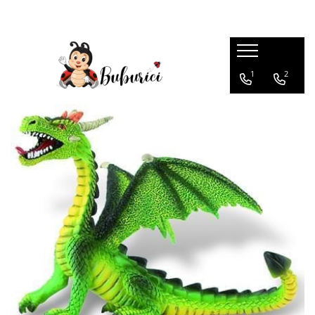
Categorii
1
2
Educative
Interactive
Construcții
Accesorii
Exterior
Interior
Bucătărie
Pluș
Muzicale
Bebeluși
Diverse