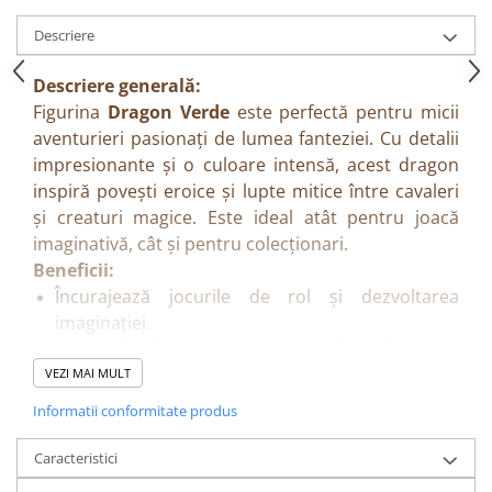
Descriere
Descriere generală:
Figurina
Dragon Verde
este perfectă pentru micii
aventurieri pasionați de lumea fanteziei. Cu detalii
impresionante și o culoare intensă, acest dragon
inspiră povești eroice și lupte mitice între cavaleri
și creaturi magice. Este ideal atât pentru joacă
imaginativă, cât și pentru colecționari.
Beneficii:
Încurajează jocurile de rol și dezvoltarea
imaginației.
Ajută la îmbunătățirea coordonării și a
abilităților motrice fine.
VEZI MAI MULT
Stimulează creativitatea și construirea de
Informatii conformitate produs
povești proprii.
Poate fi folosit ca decor sau piesă de colecție.
Caracteristici
Caracteristici: