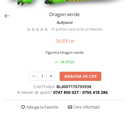
Păpuși
Mașinuțe
Dragon verde
0-1 Ani
Bullyland
2-4 Ani
Fii primul care scrie un Review
5-7 Ani
56,69 Lei
8-10 Ani
Figurina Dragon verde
+10 Ani
IN STOC
ADAUGA IN COS
Cod Produs:
BL4007176755938
Ai nevoie de ajutor?
0747 850 027
/
0755 418 286
Adauga la Favorite
Cere informatii